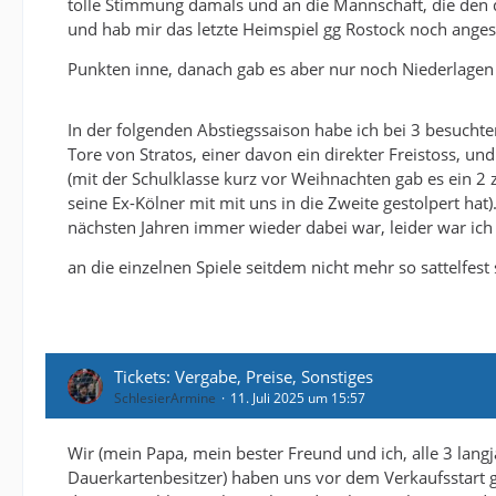
tolle Stimmung damals und an die Mannschaft, die den d
und hab mir das letzte Heimspiel gg Rostock noch angesc
Punkten inne, danach gab es aber nur noch Niederlage
In der folgenden Abstiegssaison habe ich bei 3 besuchte
Tore von Stratos, einer davon ein direkter Freistoss, u
(mit der Schulklasse kurz vor Weihnachten gab es ein 2 
seine Ex-Kölner mit mit uns in die Zweite gestolpert hat
nächsten Jahren immer wieder dabei war, leider war ic
an die einzelnen Spiele seitdem nicht mehr so sattelfest
Tickets: Vergabe, Preise, Sonstiges
SchlesierArmine
11. Juli 2025 um 15:57
Wir (mein Papa, mein bester Freund und ich, alle 3 lang
Dauerkartenbesitzer) haben uns vor dem Verkaufsstart gee