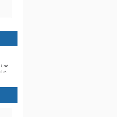
. Und
abe.