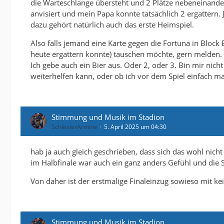
die Warteschlange übersteht und 2 Plätze nebeneinand
anvisiert und mein Papa konnte tatsächlich 2 ergattern. 
dazu gehört natürlich auch das erste Heimspiel.
Also falls jemand eine Karte gegen die Fortuna in Block 
heute ergattern konnte) tauschen möchte, gern melden.
Ich gebe auch ein Bier aus. Oder 2, oder 3. Bin mir nic
weiterhelfen kann, oder ob ich vor dem Spiel einfach m
Stimmung und Musik im Stadion
SchlesierArmine
5. April 2025 um 04:30
hab ja auch gleich geschrieben, dass sich das wohl nicht
im Halbfinale war auch ein ganz anders Gefühl und die 
Von daher ist der erstmalige Finaleinzug sowieso mit ke
Stimmung und Musik im Stadion