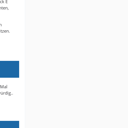
ck E
hten,
h
tzen.
 Mal
ürdig..