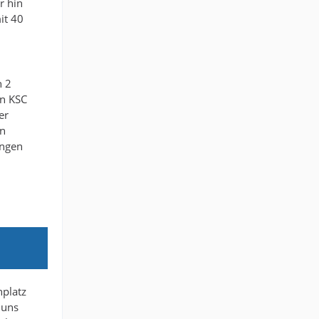
r hin
it 40
h 2
en KSC
er
en
ungen
hplatz
 uns