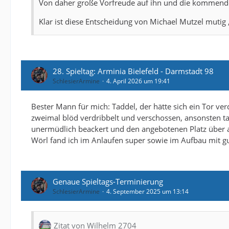
Von daher große Vorfreude auf ihn und die kommend
Klar ist diese Entscheidung von Michael Mutzel mutig
28. Spieltag: Arminia Bielefeld - Darmstadt 98
SchlesierArmine
4. April 2026 um 19:41
Bester Mann für mich: Taddel, der hätte sich ein Tor verdi
zweimal blöd verdribbelt und verschossen, ansonsten tade
unermüdlich beackert und den angebotenen Platz über a
Wörl fand ich im Anlaufen super sowie im Aufbau mit gu
Genaue Spieltags-Terminierung
SchlesierArmine
4. September 2025 um 13:14
Zitat von Wilhelm 2704