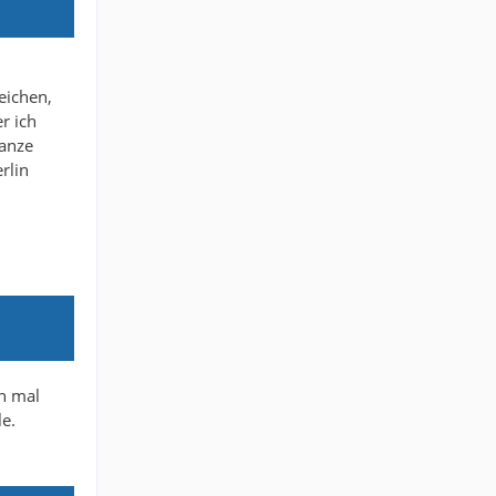
leichen,
r ich
ganze
rlin
on mal
e.