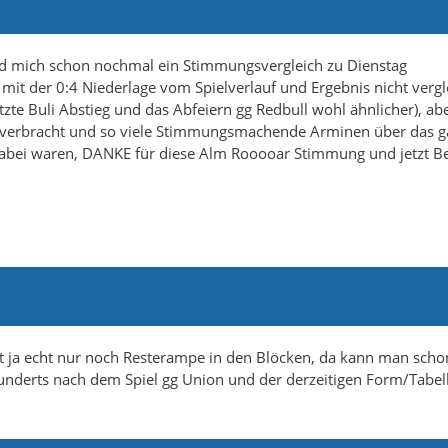
ürd mich schon nochmal ein Stimmungsvergleich zu Dienstag
ieg mit der 0:4 Niederlage vom Spielverlauf und Ergebnis nicht verg
zte Buli Abstieg und das Abfeiern gg Redbull wohl ähnlicher), abe
tz verbracht und so viele Stimmungsmachende Arminen über das 
ve dabei waren, DANKE für diese Alm Rooooar Stimmung und jetzt Be
st ja echt nur noch Resterampe in den Blöcken, da kann man sch
underts nach dem Spiel gg Union und der derzeitigen Form/Tabell