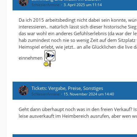
SchlesierArmine
3. April 2025 um 11:14
Da ich 2015 arbeitsbedingt nicht dabei sein konnte, w
interessieren.. natürlich lässt sich dieser historische S
das war wohl ein anderes Gefühlserlebnis (da war der let
hab zumindest noch nie so wenig Zeit auf dem Sitzpla
Heimspiel erlebt, wie jetzt.. an alle Glücklichen die li
einnehmen
Tickets: Vergabe, Preise, Sonstiges
SchlesierArmine
15. November 2024 um 14:40
Geht dann überhaupt noch was in den freien Verkauf? I
leise ausverkauft im Heimbereich ausrufen, aber wen w