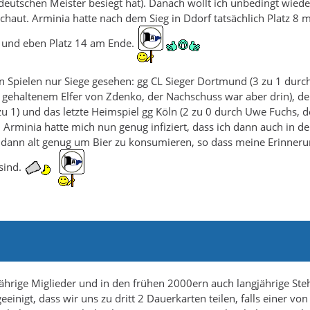
eutschen Meister besiegt hat). Danach wollt ich unbedingt wiede
haut. Arminia hatte nach dem Sieg in Ddorf tatsächlich Platz 8 m
n und eben Platz 14 am Ende.
n Spielen nur Siege gesehen: gg CL Sieger Dortmund (3 zu 1 durc
nd gehaltenem Elfer von Zdenko, der Nachschuss war aber drin), d
zu 1) und das letzte Heimspiel gg Köln (2 zu 0 durch Uwe Fuchs, d
). Arminia hatte mich nun genug infiziert, dass ich dann auch in d
h dann alt genug um Bier zu konsumieren, so dass meine Erinner
 sind.
jährige Miglieder und in den frühen 2000ern auch langjährige Ste
inigt, dass wir uns zu dritt 2 Dauerkarten teilen, falls einer von