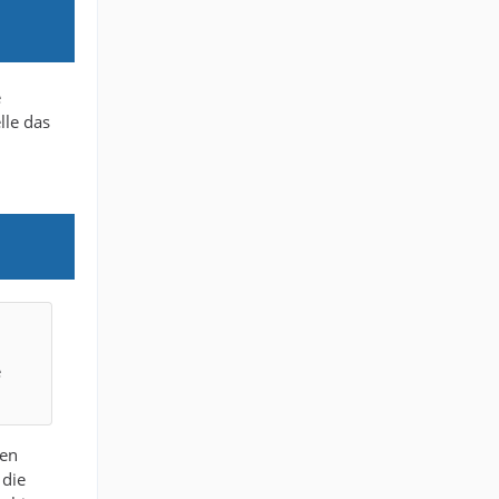
e
lle das
e
ten
 die