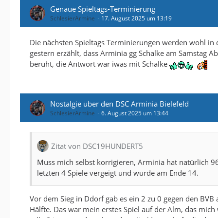
Genaue Spieltags-Terminierung
SchlesierArmine
17. August 2025 um 13:19
Die nächsten Spieltags Terminierungen werden wohl in
gestern erzählt, dass Arminia gg Schalke am Samstag Aben
beruht, die Antwort war iwas mit Schalke
Nostalgie über den DSC Arminia Bielefeld
SchlesierArmine
6. August 2025 um 13:44
Zitat von DSC19HUNDERT5
Muss mich selbst korrigieren, Arminia hat natürlich 9
letzten 4 Spiele vergeigt und wurde am Ende 14.
Vor dem Sieg in Ddorf gab es ein 2 zu 0 gegen den BVB a
Hälfte. Das war mein erstes Spiel auf der Alm, das mic