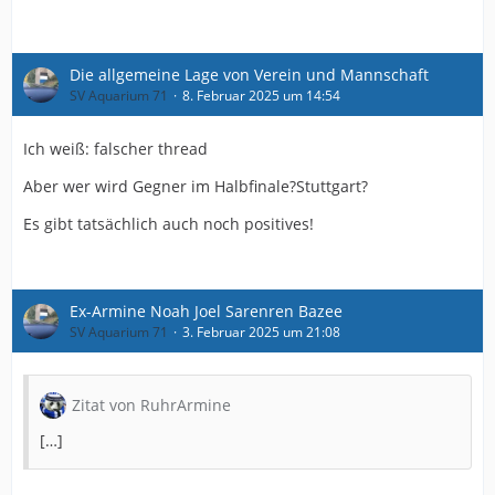
Die allgemeine Lage von Verein und Mannschaft
SV Aquarium 71
8. Februar 2025 um 14:54
Ich weiß: falscher thread
Aber wer wird Gegner im Halbfinale?Stuttgart?
Es gibt tatsächlich auch noch positives!
Ex-Armine Noah Joel Sarenren Bazee
SV Aquarium 71
3. Februar 2025 um 21:08
Zitat von RuhrArmine
[…]