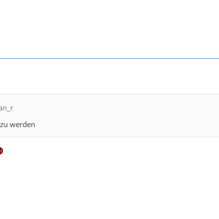
fan_r
g zu werden