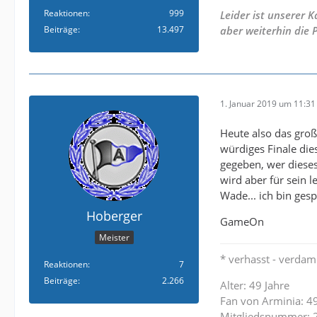
Reaktionen
999
Leider ist unserer
Beiträge
13.497
aber weiterhin die 
1. Januar 2019 um 11:31
Heute also das groß
würdiges Finale di
gegeben, wer dieses 
wird aber für sein l
Wade... ich bin gesp
Hoberger
GameOn
Meister
* verhasst - verdam
Reaktionen
7
Beiträge
2.266
Alter: 49 Jahre
Fan von Arminia: 49
Mitgliedsnummer: 2.