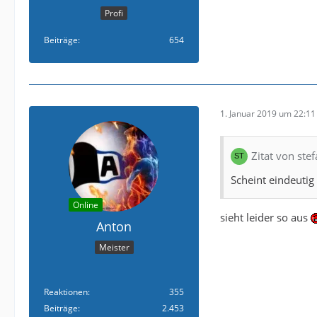
Profi
Beiträge
654
1. Januar 2019 um 22:11
Zitat von ste
Scheint eindeuti
Online
sieht leider so aus
Anton
Meister
Reaktionen
355
Beiträge
2.453