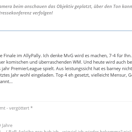
 Kamera beim anschauen das Objektiv geplatzt, über den Ton kann
Pressekonferenz verfolgen!
e Finale im AllyPally. Ich denke MvG wird es machen, 7-4 für Ihn.
eser komischen und überraschenden WM. Und heute wird auch b
jahr PremierLeague spielt. Aus leistungssicht hat es barney nicht
etztes Jahr wohl eingeladen. Top 4 eh gesetzt, vielleicht Mensur, 
annt...
mt - vergöttert *
 Jahre
.. / BaB-Anleihe gez: hab ich - wieviel ich wieder bekomme? nix!