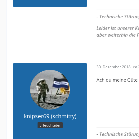
- Technische Störun
Leider ist unserer
aber weiterhin die 
30. Dezember 2018 um 
Ach du meine Güte 
knipser69 (schmitty)
Erleuchteter
- Technische Störun