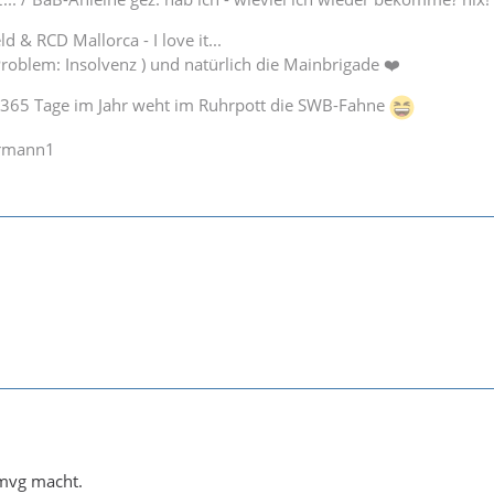
d & RCD Mallorca - I love it...
Problem: Insolvenz ) und natürlich die Mainbrigade ❤️
365 Tage im Jahr weht im Ruhrpott die SWB-Fahne
hrmann1
 mvg macht.