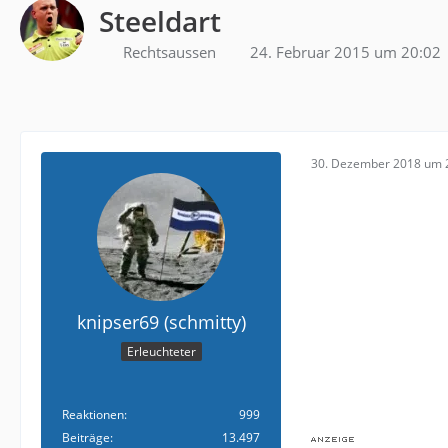
Steeldart
Rechtsaussen
24. Februar 2015 um 20:02
30. Dezember 2018 um 
knipser69 (schmitty)
Erleuchteter
Reaktionen
999
Beiträge
13.497