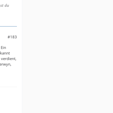
st du
#183
 Ein
ekannt
 verdient,
Gerwyn,