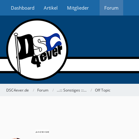
Dashboard
Artikel
Mitglieder
Forum
DSC4ever.de
Forum
...::: Sonstiges :::...
Off Topic