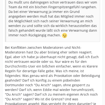
Du mußt uns dahingegen schon vertrauen dass wir vom
Team da mit ein bischen Fingerspitzengefühl rangehen.
Da bei einer Verwarnung ja immer ein Grund
angegeben werden muß hat das Mitglied immer noch
die Möglichkeit sich nach seiner Verwarnung an mich
wenden zu und sollte sich da wirklich herausstellen das
falsch gehandelt wurde läßt sich eine Verwarnung dann
immer noch Rückgängig machen.
Bei Konflikten zwischen Moderatoren und Nicht-
Moderatoren hast Du aber bislang eher selten reagiert.
Egal, aber ich habe ja überhaupt nicht gesagt, daß ich Euch
nicht vertrauen würde oder so. Nur wäre es für den
Durchschnitts-User ein bißchen einfacher, wenn es klarere
Regeln für derartige Fälle gebe. Was ich meine, ist
folgendes: Was genau wird als Provokation oder Beleidigung
geahndet? Darf ich künftig zu einem pöbelnden
Dortmunder noch "Du Arsch" sagen, ohne gesperrt zu
werden? Darf ich, wenn Eddie mal wieder herumfrozzelt,
"Du Arsch" sagen? Darf ich zu meinem eigenen Arsch noch
"Du Arsch" sagen? Wo ist die Grenze? Und was
Provokationen angeht: Was versteht Ihr denn darunter? Je