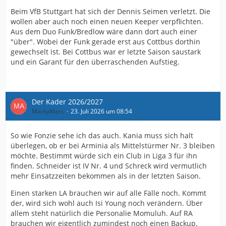
Beim VfB Stuttgart hat sich der Dennis Seimen verletzt. Die
wollen aber auch noch einen neuen Keeper verpflichten.
Aus dem Duo Funk/Bredlow wäre dann dort auch einer
"über". Wobei der Funk gerade erst aus Cottbus dorthin
gewechselt ist. Bei Cottbus war er letzte Saison saustark
und ein Garant für den überraschenden Aufstieg.
Der Kader 2026/2027
MarkyMarc
23. Juli 2026 um 08:54
So wie Fonzie sehe ich das auch. Kania muss sich halt
überlegen, ob er bei Arminia als Mittelstürmer Nr. 3 bleiben
möchte. Bestimmt würde sich ein Club in Liga 3 für ihn
finden. Schneider ist IV Nr. 4 und Schreck wird vermutlich
mehr Einsatzzeiten bekommen als in der letzten Saison.
Einen starken LA brauchen wir auf alle Fälle noch. Kommt
der, wird sich wohl auch Isi Young noch verändern. Über
allem steht natürlich die Personalie Momuluh. Auf RA
brauchen wir eigentlich zumindest noch einen Backup.