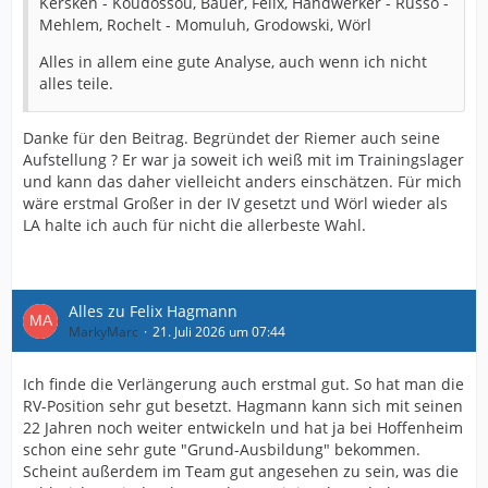
Kersken - Koudossou, Bauer, Felix, Handwerker - Russo -
Mehlem, Rochelt - Momuluh, Grodowski, Wörl
Alles in allem eine gute Analyse, auch wenn ich nicht
alles teile.
Danke für den Beitrag. Begründet der Riemer auch seine
Aufstellung ? Er war ja soweit ich weiß mit im Trainingslager
und kann das daher vielleicht anders einschätzen. Für mich
wäre erstmal Großer in der IV gesetzt und Wörl wieder als
LA halte ich auch für nicht die allerbeste Wahl.
Alles zu Felix Hagmann
MarkyMarc
21. Juli 2026 um 07:44
Ich finde die Verlängerung auch erstmal gut. So hat man die
RV-Position sehr gut besetzt. Hagmann kann sich mit seinen
22 Jahren noch weiter entwickeln und hat ja bei Hoffenheim
schon eine sehr gute "Grund-Ausbildung" bekommen.
Scheint außerdem im Team gut angesehen zu sein, was die