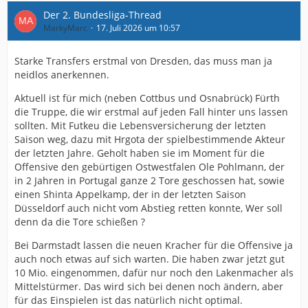
Der 2. Bundesliga-Thread
MarkyMarc
17. Juli 2026 um 10:57
Starke Transfers erstmal von Dresden, das muss man ja
neidlos anerkennen.
Aktuell ist für mich (neben Cottbus und Osnabrück) Fürth
die Truppe, die wir erstmal auf jeden Fall hinter uns lassen
sollten. Mit Futkeu die Lebensversicherung der letzten
Saison weg, dazu mit Hrgota der spielbestimmende Akteur
der letzten Jahre. Geholt haben sie im Moment für die
Offensive den gebürtigen Ostwestfalen Ole Pohlmann, der
in 2 Jahren in Portugal ganze 2 Tore geschossen hat, sowie
einen Shinta Appelkamp, der in der letzten Saison
Düsseldorf auch nicht vom Abstieg retten konnte, Wer soll
denn da die Tore schießen ?
Bei Darmstadt lassen die neuen Kracher für die Offensive ja
auch noch etwas auf sich warten. Die haben zwar jetzt gut
10 Mio. eingenommen, dafür nur noch den Lakenmacher als
Mittelstürmer. Das wird sich bei denen noch ändern, aber
für das Einspielen ist das natürlich nicht optimal.