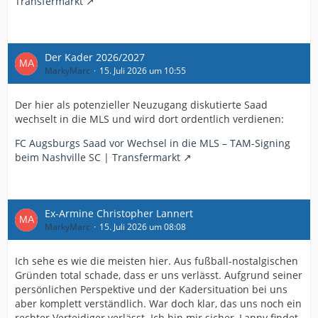
Transfermarkt
Der Kader 2026/2027
MarkyMarc
15. Juli 2026 um 10:55
Der hier als potenzieller Neuzugang diskutierte Saad
wechselt in die MLS und wird dort ordentlich verdienen:
FC Augsburgs Saad vor Wechsel in die MLS – TAM-Signing
beim Nashville SC | Transfermarkt
Ex-Armine Christopher Lannert
MarkyMarc
15. Juli 2026 um 08:08
Ich sehe es wie die meisten hier. Aus fußball-nostalgischen
Gründen total schade, dass er uns verlässt. Aufgrund seiner
persönlichen Perspektive und der Kadersituation bei uns
aber komplett verständlich. War doch klar, das uns noch ein
rechter Verteidiger verlässt. Ich bin mir sicher, Lanny findet