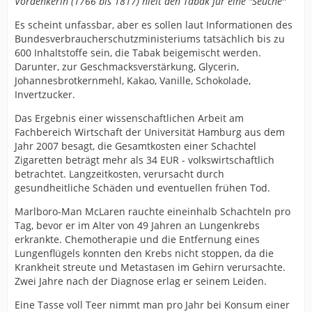
Vordenkerin (1766 bis 1817) hielt den Tabak für eine "Seuche"
Es scheint unfassbar, aber es sollen laut Informationen des
Bundesverbraucherschutzministeriums tatsächlich bis zu
600 Inhaltstoffe sein, die Tabak beigemischt werden.
Darunter, zur Geschmacksverstärkung, Glycerin,
Johannesbrotkernmehl, Kakao, Vanille, Schokolade,
Invertzucker.
Das Ergebnis einer wissenschaftlichen Arbeit am
Fachbereich Wirtschaft der Universität Hamburg aus dem
Jahr 2007 besagt, die Gesamtkosten einer Schachtel
Zigaretten beträgt mehr als 34 EUR - volkswirtschaftlich
betrachtet. Langzeitkosten, verursacht durch
gesundheitliche Schäden und eventuellen frühen Tod.
Marlboro-Man McLaren rauchte eineinhalb Schachteln pro
Tag, bevor er im Alter von 49 Jahren an Lungenkrebs
erkrankte. Chemotherapie und die Entfernung eines
Lungenflügels konnten den Krebs nicht stoppen, da die
Krankheit streute und Metastasen im Gehirn verursachte.
Zwei Jahre nach der Diagnose erlag er seinem Leiden.
Eine Tasse voll Teer nimmt man pro Jahr bei Konsum einer