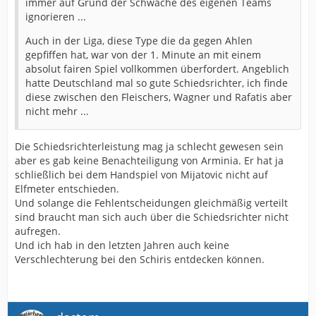
immer auf Grund der Schwäche des eigenen Teams
ignorieren ...
Auch in der Liga, diese Type die da gegen Ahlen
gepfiffen hat, war von der 1. Minute an mit einem
absolut fairen Spiel vollkommen überfordert. Angeblich
hatte Deutschland mal so gute Schiedsrichter, ich finde
diese zwischen den Fleischers, Wagner und Rafatis aber
nicht mehr ...
Die Schiedsrichterleistung mag ja schlecht gewesen sein
aber es gab keine Benachteiligung von Arminia. Er hat ja
schließlich bei dem Handspiel von Mijatovic nicht auf
Elfmeter entschieden.
Und solange die Fehlentscheidungen gleichmäßig verteilt
sind braucht man sich auch über die Schiedsrichter nicht
aufregen.
Und ich hab in den letzten Jahren auch keine
Verschlechterung bei den Schiris entdecken können.