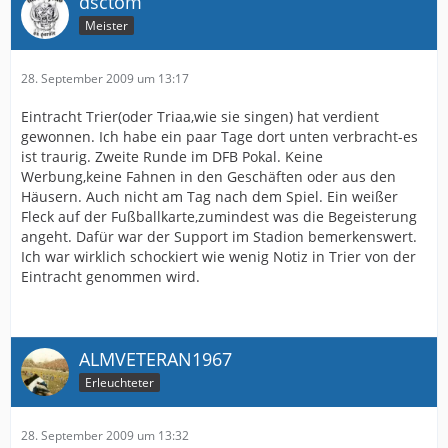
dsctom
Meister
28. September 2009 um 13:17
Eintracht Trier(oder Triaa,wie sie singen) hat verdient
gewonnen. Ich habe ein paar Tage dort unten verbracht-es
ist traurig. Zweite Runde im DFB Pokal. Keine
Werbung,keine Fahnen in den Geschäften oder aus den
Häusern. Auch nicht am Tag nach dem Spiel. Ein weißer
Fleck auf der Fußballkarte,zumindest was die Begeisterung
angeht. Dafür war der Support im Stadion bemerkenswert.
Ich war wirklich schockiert wie wenig Notiz in Trier von der
Eintracht genommen wird.
ALMVETERAN1967
Erleuchteter
28. September 2009 um 13:32