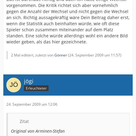
eingewechselt
vorgenommen. Die Kritik richtet sich aber vornehmlich
43% aller Spiele (3/7) ->
Schuler
: 2x Startelf, 1x
gegen die Anzahl der Wechsel und nicht gegen die Wechsel
eingewechselt
an sich. Richtig aussagekräftig wäre Dein Beitrag daher erst,
43% aller Spiele (3/7) ->
Berisha
: 0x Startelf, 3x
wenn die Statistik auch beinhalten würde, wie oft diese
eingewechselt
Spieler schon zusammen miteinander auf dem Platz
57% aller Spiele (4/7) ->
Bollmann
: 4x Startelf, 0x
standen. Eine solche würde allerdings wohl ein andere Bild
eingewechselt
wieder geben, als das hier gezeichnete.
57% aller Spiele (4/7) ->
Risgard
: 1x Startelf, 3x
eingewechselt
57% aller Spiele (4/7) ->
Delura
: 3x Startelf, 1x
2 Mal editiert, zuletzt von
Gönner
(
24. September 2009 um 11:57
)
eingewechselt
71% aller Spiele (5/7) ->
Fischer
: 4x Startelf, 1x
eingewechselt
86% aller Spiele (6/7) ->
Mijatovic
: 6x Startelf, 0x
jögi
eingewechselt
Erleuchteter
86% aller Spiele (6/7) ->
Janjic
: 1x Startelf, 5x
eingewechselt
100% aller Spiele (7/7) ->
Federico
: 7x Startelf
24. September 2009 um 12:06
Das Spiel wurde meiner Meinung nach nicht wegen der
Wechsel verloren.
Zitat
Original von Arminen-Stefan