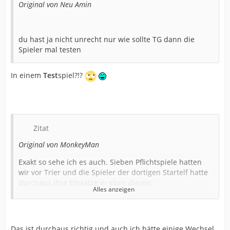
Original von Neu Amin
du hast ja nicht unrecht nur wie sollte TG dann die
Spieler mal testen
In einem
Test
spiel?!?
Zitat
Original von MonkeyMan
Exakt so sehe ich es auch. Sieben Pflichtspiele hatten
wir vor Trier und die Spieler der dortigen Startelf hatte
durchaus ihre Einsätze in eben diesen:
Alles anzeigen
00% aller Spiele (0/7) ->
Fernandez
: 0x Startelf, 0x
eingewechselt
29% aller Spiele (2/7) ->
Kirch
: 1x Startelf, 1x
Das ist durchaus richtig und auch ich hätte einige Wechsel