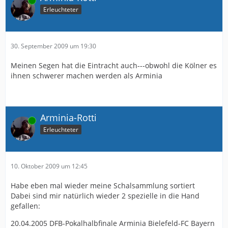
Online
Erleuchteter
30. September 2009 um 19:30
Meinen Segen hat die Eintracht auch---obwohl die Kölner es
ihnen schwerer machen werden als Arminia
Arminia-Rotti
Online
Erleuchteter
10. Oktober 2009 um 12:45
Habe eben mal wieder meine Schalsammlung sortiert
Dabei sind mir natürlich wieder 2 spezielle in die Hand
gefallen:
20.04.2005 DFB-Pokalhalbfinale Arminia Bielefeld-FC Bayern