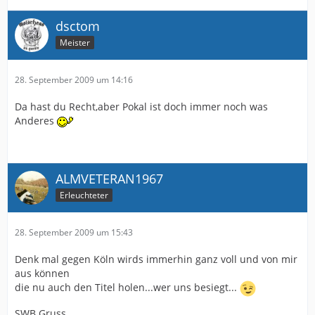
dsctom
Meister
28. September 2009 um 14:16
Da hast du Recht,aber Pokal ist doch immer noch was
Anderes
ALMVETERAN1967
Erleuchteter
28. September 2009 um 15:43
Denk mal gegen Köln wirds immerhin ganz voll und von mir
aus können
die nu auch den Titel holen...wer uns besiegt...
SWB Gruss