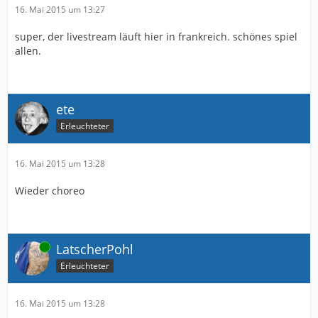
16. Mai 2015 um 13:27
super, der livestream läuft hier in frankreich. schönes spiel
allen.
ete
Erleuchteter
16. Mai 2015 um 13:28
Wieder choreo
Online
LatscherPohl
Erleuchteter
16. Mai 2015 um 13:28