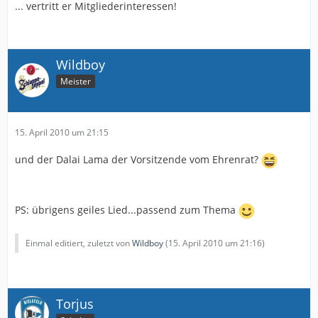
... vertritt er Mitgliederinteressen!
Wildboy
Meister
15. April 2010 um 21:15
und der Dalai Lama der Vorsitzende vom Ehrenrat?
PS: übrigens geiles Lied...passend zum Thema
Einmal editiert, zuletzt von
Wildboy
(
15. April 2010 um 21:16
)
Torjus