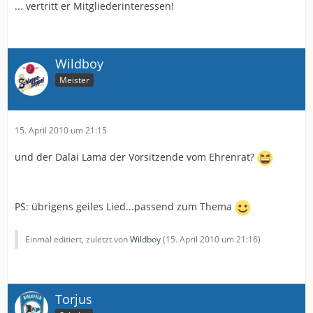
... vertritt er Mitgliederinteressen!
Wildboy
Meister
15. April 2010 um 21:15
und der Dalai Lama der Vorsitzende vom Ehrenrat?
PS: übrigens geiles Lied...passend zum Thema
Einmal editiert, zuletzt von
Wildboy
(
15. April 2010 um 21:16
)
Torjus