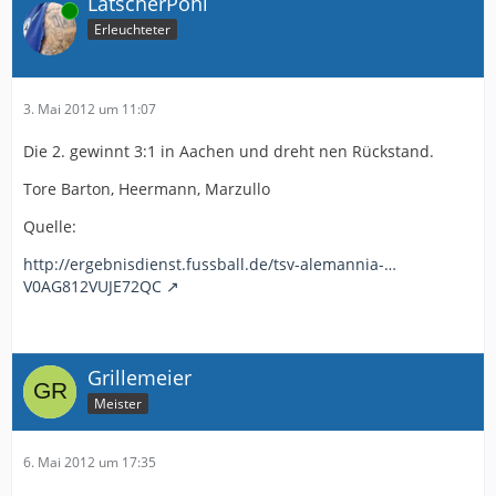
LatscherPohl
Online
Erleuchteter
3. Mai 2012 um 11:07
Die 2. gewinnt 3:1 in Aachen und dreht nen Rückstand.
Tore Barton, Heermann, Marzullo
Quelle:
http://ergebnisdienst.fussball.de/tsv-alemannia-…
V0AG812VUJE72QC
Grillemeier
Meister
6. Mai 2012 um 17:35