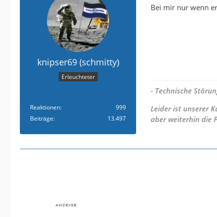
Bei mir nur wenn er
knipser69 (schmitty)
Erleuchteter
- Technische Störun
Reaktionen
999
Leider ist unserer
Beiträge
13.497
aber weiterhin die 