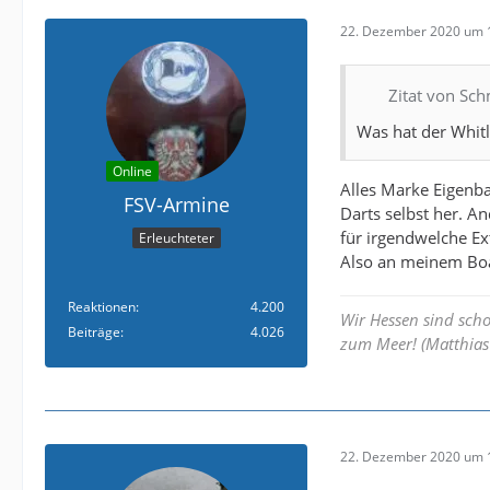
22. Dezember 2020 um 
Zitat von Sc
Was hat der Whitl
Online
Alles Marke Eigenba
FSV-Armine
Darts selbst her. A
für irgendwelche E
Erleuchteter
Also an meinem Boa
Reaktionen
4.200
Wir Hessen sind sch
Beiträge
4.026
zum Meer! (Matthias 
22. Dezember 2020 um 