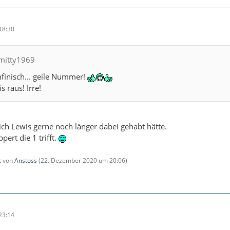
18:30
hmitty1969
finisch... geile Nummer!
 raus! Irre!
ich Lewis gerne noch länger dabei gehabt hätte.
pert die 1 trifft.
zt von
Anstoss
(
22. Dezember 2020 um 20:06
)
23:14