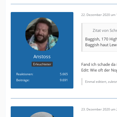
22. Dezember 2020 um 
Zitat von Sc
Baggish, 170 High
Baggish haut Lewis
Anstoss
Fand ich schade da 
Erleuchteter
Edit: Wie oft der Nop
Reaktionen
5.665
Beiträge
9.691
Einmal editiert, zulet
23. Dezember 2020 um 