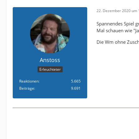
22. Dezember 2020 um 
Spannendes Spiel g
Mal schauen wie "Jac
Die Wm ohne Zuscha
Anstoss
Erleuchteter
Reaktionen
5.665
Beiträge
9.691