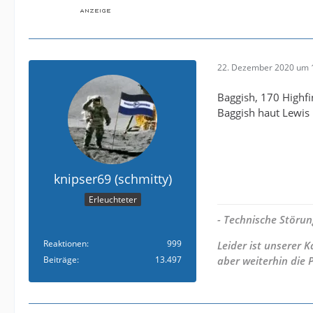
22. Dezember 2020 um 
Baggish, 170 Highfi
Baggish haut Lewis r
knipser69 (schmitty)
Erleuchteter
- Technische Störun
Reaktionen
999
Leider ist unserer
Beiträge
13.497
aber weiterhin die 