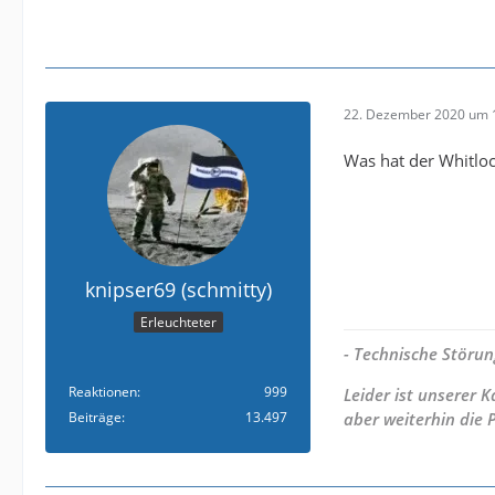
22. Dezember 2020 um 
Was hat der Whitloc
knipser69 (schmitty)
Erleuchteter
- Technische Störun
Reaktionen
999
Leider ist unserer
Beiträge
13.497
aber weiterhin die 