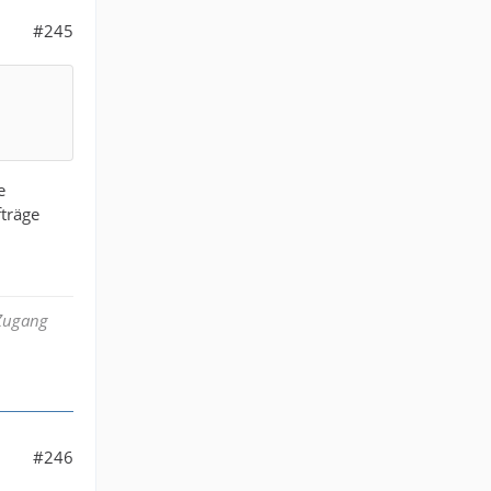
#245
e
fträge
 Zugang
#246