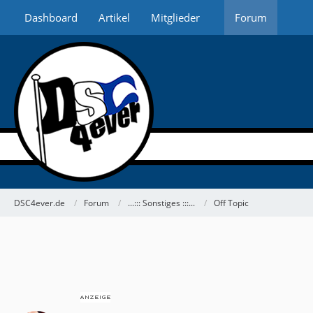
Dashboard
Artikel
Mitglieder
Forum
DSC4ever.de
Forum
...::: Sonstiges :::...
Off Topic