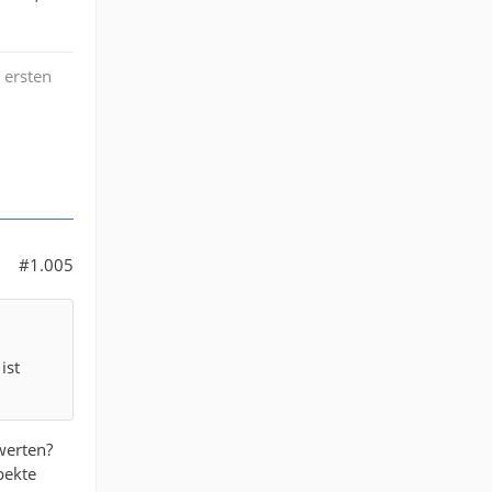
 ersten
#1.005
ist
werten?
pekte