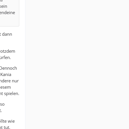
kein
gendeine
st dann
trotzdem
ürfen.
. Dennoch
 Kania
ndere nur
diesem
t spielen.
lso
t.
llte wie
t tut,