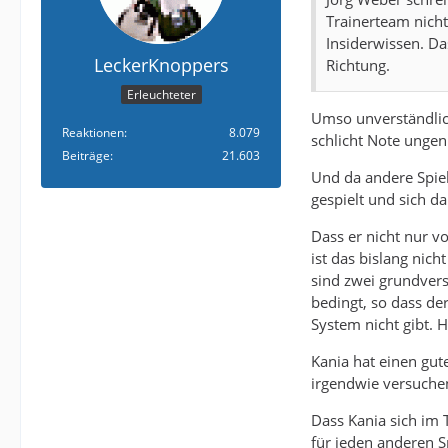
Trainerteam nicht
Insiderwissen. Da
LeckerKnoppers
Richtung.
Erleuchteter
Umso unverständlich
Reaktionen
8.079
schlicht Note unge
Beiträge
21.603
Und da andere Spiele
gespielt und sich d
Dass er nicht nur v
ist das bislang nich
sind zwei grundver
bedingt, so dass de
System nicht gibt. H
Kania hat einen gute
irgendwie versuchen
Dass Kania sich im 
für jeden anderen S