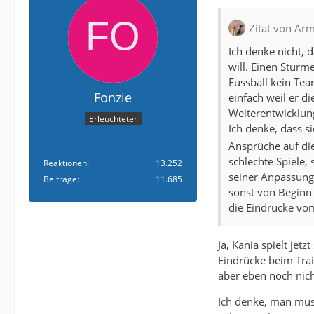
Zitat von Arm
Ich denke nicht, 
will. Einen Stürm
Fussball kein Tea
Fonzie
einfach weil er di
Weiterentwicklung
Erleuchteter
Ich denke, dass si
Ansprüche auf die
schlechte Spiele,
Reaktionen
13.252
seiner Anpassung 
Beiträge
11.685
sonst von Beginn 
die Eindrücke vom
Ja, Kania spielt jet
Eindrücke beim Trai
aber eben noch nicht
Ich denke, man muss