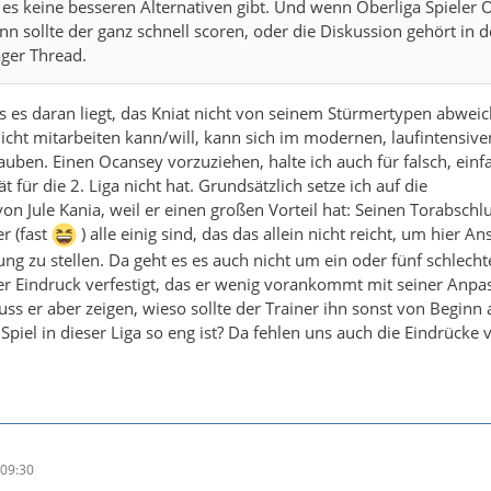
es keine besseren Alternativen gibt. Und wenn Oberliga Spieler 
ann sollte der ganz schnell scoren, oder die Diskussion gehört in 
ger Thread.
ss es daran liegt, das Kniat nicht von seinem Stürmertypen abweic
icht mitarbeiten kann/will, kann sich im modernen, laufintensive
uben. Einen Ocansey vorzuziehen, halte ich auch für falsch, einf
t für die 2. Liga nicht hat. Grundsätzlich setze ich auf die
n Jule Kania, weil er einen großen Vorteil hat: Seinen Torabschlu
r (fast
) alle einig sind, das das allein nicht reicht, um hier A
lung zu stellen. Da geht es es auch nicht um ein oder fünf schlecht
er Eindruck verfestigt, das er wenig vorankommt mit seiner Anpa
uss er aber zeigen, wieso sollte der Trainer ihn sonst von Beginn 
Spiel in dieser Liga so eng ist? Da fehlen uns auch die Eindrücke
09:30