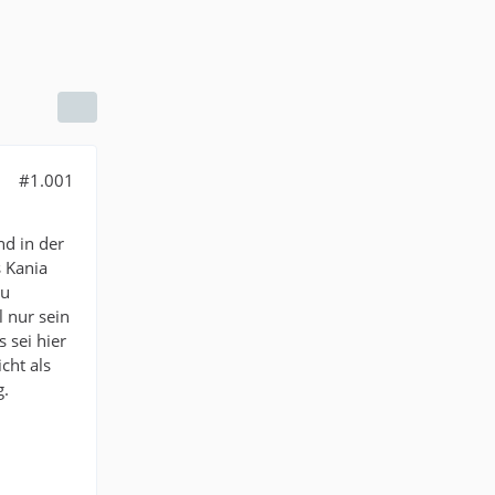
#1.001
nd in der
s Kania
zu
l nur sein
 sei hier
cht als
g.