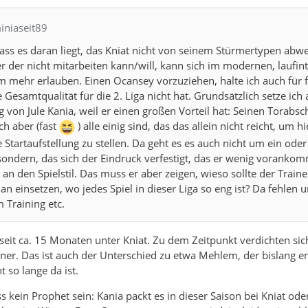
iniaseit89
dass es daran liegt, das Kniat nicht von seinem Stürmertypen abw
er der nicht mitarbeiten kann/will, kann sich im modernen, laufin
m mehr erlauben. Einen Ocansey vorzuziehen, halte ich auch für f
e Gesamtqualität für die 2. Liga nicht hat. Grundsätzlich setze ich 
 von Jule Kania, weil er einen großen Vorteil hat: Seinen Torabsc
ch aber (fast
) alle einig sind, das das allein nicht reicht, um hi
 Startaufstellung zu stellen. Da geht es es auch nicht um ein oder
 sondern, das sich der Eindruck verfestigt, das er wenig voranko
an den Spielstil. Das muss er aber zeigen, wieso sollte der Traine
an einsetzen, wo jedes Spiel in dieser Liga so eng ist? Da fehlen 
 Training etc.
zt seit ca. 15 Monaten unter Kniat. Zu dem Zeitpunkt verdichten si
ner. Das ist auch der Unterschied zu etwa Mehlem, der bislang en
 so lange da ist.
 kein Prophet sein: Kania packt es in dieser Saison bei Kniat ode