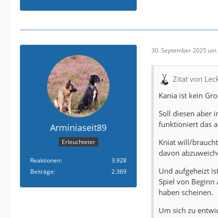
30. September 2025 um 
Zitat von Le
Kania ist kein Gr
Soll diesen aber 
funktioniert das 
Arminiaseit89
Kniat will/brauch
Erleuchteter
davon abzuweich
Reaktionen
3.928
Und aufgeheizt is
Beiträge
2.369
Spiel von Beginn 
haben scheinen.
Um sich zu entwic