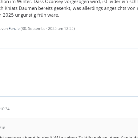
schon im Winter. Dass Ocansey vorgezogen wird, ist leider ein sch
sich Kniats Daumen bereits gesenkt, was allerdings angesichts von
in 2025 ungünstig früh wäre.
zt von
Fonzie
(
30. September 2025 um 12:55
)
10:34
zie
bt gestern abend in der NW in seiner Taktikanalyse, dass Kania d