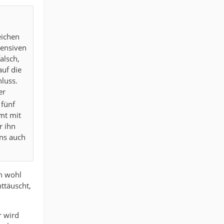
eichen
tensiven
alsch,
auf die
hluss.
er
 fünf
mmt mit
r ihn
uns auch
ch wohl
ttäuscht,
r wird