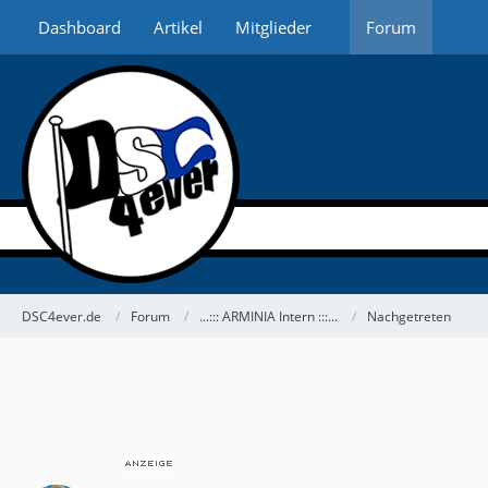
Dashboard
Artikel
Mitglieder
Forum
DSC4ever.de
Forum
...::: ARMINIA Intern :::...
Nachgetreten