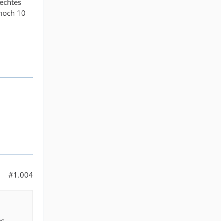
lechtes
 noch 10
#1.004
as