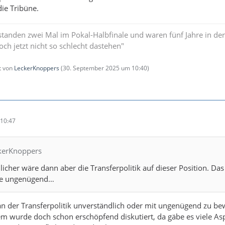
die Tribüne.
standen zwei Mal im Pokal-Halbfinale und waren fünf Jahre in der
och jetzt nicht so schlecht dastehen"
zt von
LeckerKnoppers
(
30. September 2025 um 10:40
)
10:47
ckerKnoppers
cher wäre dann aber die Transferpolitik auf dieser Position. Das 
ote ungenügend…
n der Transferpolitik unverständlich oder mit ungenügend zu be
m wurde doch schon erschöpfend diskutiert, da gäbe es viele As