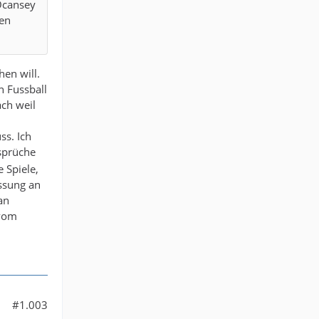
Ocansey
den
hen will.
n Fussball
ach weil
ss. Ich
nsprüche
e Spiele,
ssung an
an
 vom
#1.003