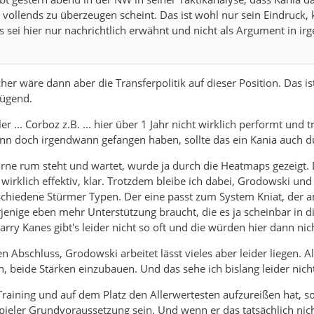
 vollends zu überzeugen scheint. Das ist wohl nur sein Eindruck, 
s sei hier nur nachrichtlich erwähnt und nicht als Argument in ir
er wäre dann aber die Transferpolitik auf dieser Position. Das i
nügend.
r ... Corboz z.B. ... hier über 1 Jahr nicht wirklich performt und 
ann doch irgendwann gefangen haben, sollte das ein Kania auch d
orne rum steht und wartet, wurde ja durch die Heatmaps gezeigt
t wirklich effektiv, klar. Trotzdem bleibe ich dabei, Grodowski und
schiedene Stürmer Typen. Der eine passt zum System Kniat, der a
rjenige eben mehr Unterstützung braucht, die es ja scheinbar in 
arry Kanes gibt's leider nicht so oft und die würden hier dann nich
n Abschluss, Grodowski arbeitet lässt vieles aber leider liegen. A
, beide Stärken einzubauen. Und das sehe ich bislang leider nich
Training und auf dem Platz den Allerwertesten aufzureißen hat, so
pieler Grundvoraussetzung sein. Und wenn er das tatsächlich nich