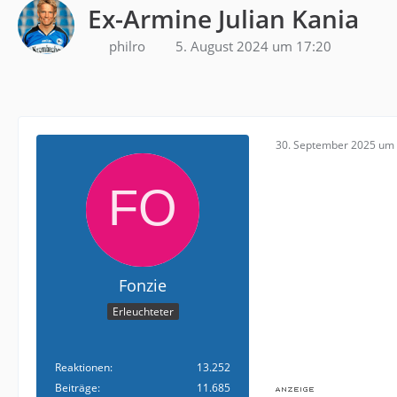
Ex-Armine Julian Kania
philro
5. August 2024 um 17:20
30. September 2025 um 
Fonzie
Erleuchteter
Reaktionen
13.252
Beiträge
11.685