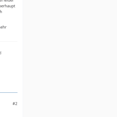
BI leider
überhaupt
ch
sehr
d
#2