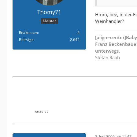
Thomy71
Hmm, nee, in der Ec
Weinhändler?
Meister
Reaktionen
2
[align=center]Bab
Beiträge
2.644
Franz Beckenbauer
unterwegs.
Stefan Raab
8. Juni 2006 um 11:47