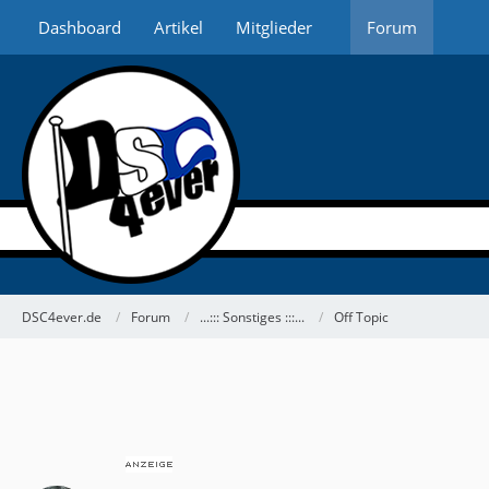
Dashboard
Artikel
Mitglieder
Forum
DSC4ever.de
Forum
...::: Sonstiges :::...
Off Topic