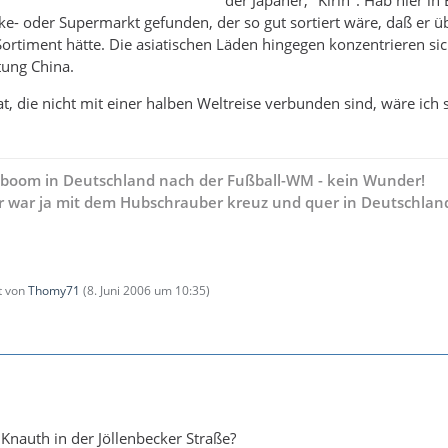
der Japaner, "Kirin". Hab hier in 
e- oder Supermarkt gefunden, der so gut sortiert wäre, daß er 
Sortiment hätte. Die asiatischen Läden hingegen konzentrieren si
tung China.
t, die nicht mit einer halben Weltreise verbunden sind, wäre ich 
yboom in Deutschland nach der Fußball-WM - kein Wunder!
 war ja mit dem Hubschrauber kreuz und quer in Deutschlan
zt von
Thomy71
(
8. Juni 2006 um 10:35
)
Knauth in der Jöllenbecker Straße?