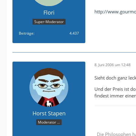
http://www.gourmo
Flori
Super-Moderator
Beiträge
4.437
8. Juni 2006 um 12:48
Sieht doch ganz lec
Und der Preis ist d
findest immer einen 
Horst Stapen
Moderator ...
Die Philosophen ha