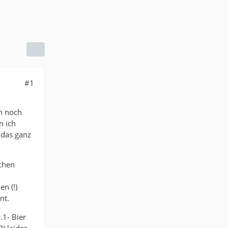
#1
h noch
n ich
 das ganz
ßchen
n (!)
nt.
.1- Bier