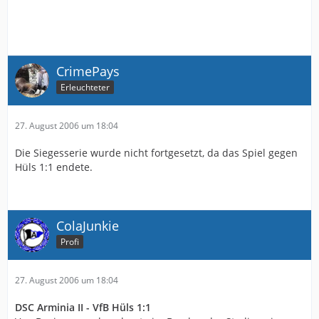
CrimePays
Erleuchteter
27. August 2006 um 18:04
Die Siegesserie wurde nicht fortgesetzt, da das Spiel gegen
Hüls 1:1 endete.
ColaJunkie
Profi
27. August 2006 um 18:04
DSC Arminia II - VfB Hüls 1:1