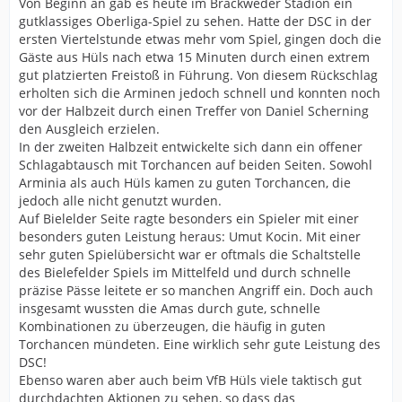
Von Beginn an gab es heute im Brackweder Stadion ein
gutklassiges Oberliga-Spiel zu sehen. Hatte der DSC in der
ersten Viertelstunde etwas mehr vom Spiel, gingen doch die
Gäste aus Hüls nach etwa 15 Minuten durch einen extrem
gut platzierten Freistoß in Führung. Von diesem Rückschlag
erholten sich die Arminen jedoch schnell und konnten noch
vor der Halbzeit durch einen Treffer von Daniel Scherning
den Ausgleich erzielen.
In der zweiten Halbzeit entwickelte sich dann ein offener
Schlagabtausch mit Torchancen auf beiden Seiten. Sowohl
Arminia als auch Hüls kamen zu guten Torchancen, die
jedoch alle nicht genutzt wurden.
Auf Bielelder Seite ragte besonders ein Spieler mit einer
besonders guten Leistung heraus: Umut Kocin. Mit einer
sehr guten Spielübersicht war er oftmals die Schaltstelle
des Bielefelder Spiels im Mittelfeld und durch schnelle
präzise Pässe leitete er so manchen Angriff ein. Doch auch
insgesamt wussten die Amas durch gute, schnelle
Kombinationen zu überzeugen, die häufig in guten
Torchancen mündeten. Eine wirklich sehr gute Leistung des
DSC!
Ebenso waren aber auch beim VfB Hüls viele taktisch gut
durchdachten Aktionen zu sehen, so dass das