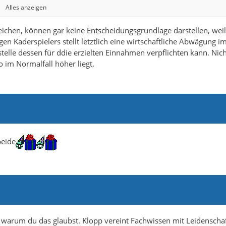
Alles anzeigen
s erst im Nachgang klar sein kann, welche Entscheidung" richtig 
eicht reden.
chen, können gar keine Entscheidungsgrundlage darstellen, wei
igen Kaderspielers stellt letztlich eine wirtschaftliche Abwägung i
auch schon alle durchgespielt haben
telle dessen für ddie erzielten Einnahmen verpflichten kann. Nic
r Deadline) und dem Deadline Day noch 2 Wochen.
 im Normalfall höher liegt.
z nicht abgeben wird.
beide
t, warum du das glaubst. Klopp vereint Fachwissen mit Leidenscha