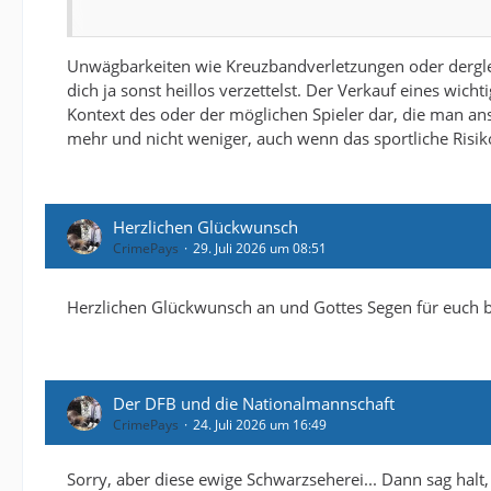
Es ging mir einfach nochmal darum zu betonen, dass e
falsch" war, mehr nicht. Da haben wir hier im Forum l
Unwägbarkeiten wie Kreuzbandverletzungen oder derglei
dich ja sonst heillos verzettelst. Der Verkauf eines wicht
Die Gedankengänge hier im Forum wird Mutzel sicher 
Kontext des oder der möglichen Spieler dar, die man ans
Im übrigen liegen zwischen dem Cottbus Spiel(deine
mehr und nicht weniger, auch wenn das sportliche Risiko
Ich bin mir relativ sicher, dass man Taddel ohne Ersat
Herzlichen Glückwunsch
CrimePays
29. Juli 2026 um 08:51
Herzlichen Glückwunsch an und Gottes Segen für euch 
Der DFB und die Nationalmannschaft
CrimePays
24. Juli 2026 um 16:49
Sorry, aber diese ewige Schwarzseherei... Dann sag hal