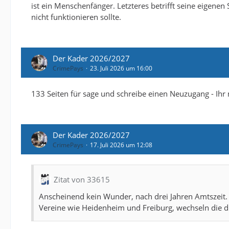
ist ein Menschenfänger. Letzteres betrifft seine eigene
nicht funktionieren sollte.
Der Kader 2026/2027
CrimePays
23. Juli 2026 um 16:00
133 Seiten für sage und schreibe einen Neuzugang - Ihr
Der Kader 2026/2027
CrimePays
17. Juli 2026 um 12:08
Zitat von 33615
Anscheinend kein Wunder, nach drei Jahren Amtszeit. 
Vereine wie Heidenheim und Freiburg, wechseln die di