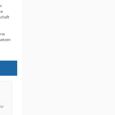
er
ke
schaft
rie
tsetzen
für