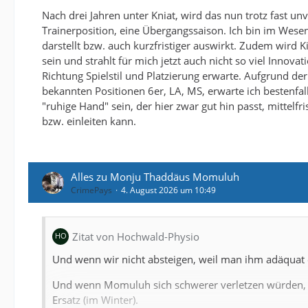
Nach drei Jahren unter Kniat, wird das nun trotz fast u
Trainerposition, eine Übergangssaison. Ich bin im Wesen
darstellt bzw. auch kurzfristiger auswirkt. Zudem wird
sein und strahlt für mich jetzt auch nicht so viel Innov
Richtung Spielstil und Platzierung erwarte. Aufgrund d
bekannten Positionen 6er, LA, MS, erwarte ich bestenfall
"ruhige Hand" sein, der hier zwar gut hin passt, mittelfr
bzw. einleiten kann.
Alles zu Monju Thaddäus Momuluh
CrimePays
4. August 2026 um 10:49
Zitat von Hochwald-Physio
Und wenn wir nicht absteigen, weil man ihm adäquat 
Und wenn Momuluh sich schwerer verletzen würden, s
Ersatz (im Winter).