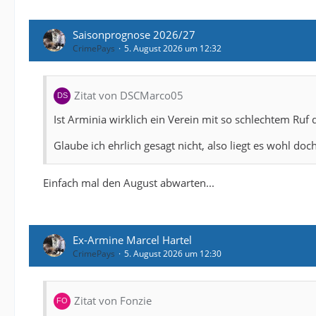
Saisonprognose 2026/27
CrimePays
5. August 2026 um 12:32
Zitat von DSCMarco05
Ist Arminia wirklich ein Verein mit so schlechtem Ruf 
Glaube ich ehrlich gesagt nicht, also liegt es wohl d
Einfach mal den August abwarten...
Ex-Armine Marcel Hartel
CrimePays
5. August 2026 um 12:30
Zitat von Fonzie