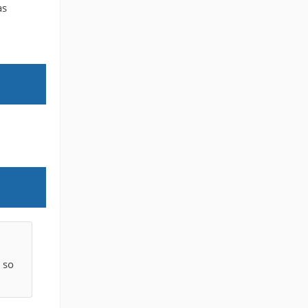
as
 so