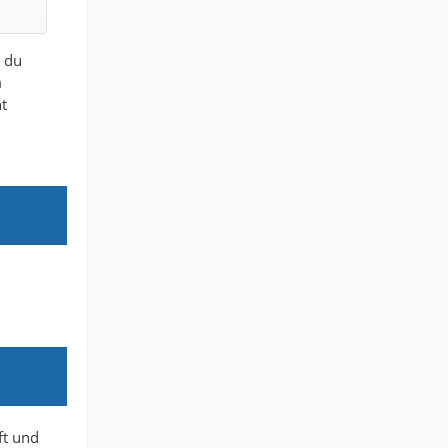
oder
l du
m
ht
ft und