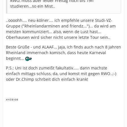
RWO, muss aber leider Freitag noch bis 19h
studieren...so ein Mist..
..oooohh.... neu-kölner.... ich empfehle unsere Studi-VZ-
Gruppe ("Rheinlandarminen and friendz...")... da wird am
meisten kommuniziert... also, wenn de Lust hast...
Oberhausen wird sicher nicht unsere letzte Tour sein..
Beste Grüße - und ALAAF... jaja, ich finds auch nach 8 Jahren
Rheinland immernoch komisch, dass heute Karneval
beginnt...
P.S.: Uni ist doch zumeißt fakultativ..... dann machste
einfach mittags schluss, da, und komst mit gegen RWO..;-)
oder Dr.Chimp schrbeit dich einfach krank!