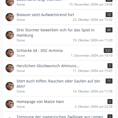
Stone
15. November 2004 um 14:08
Boxxum setzt Aufwärtstrend fort
10
Stone
25. Oktober 2004 um 15:32
Drei Stürmer bewerben sich für das Spiel in
66
Hamburg
Stone
19. Oktober 2004 um 11:29
Schlacke 04 - DSC Arminia
525
Stone
1. Dezember 2004 um 19:10
Herzlichen Glückwunsch Almnuss...
7
Stone
11. Oktober 2004 um 15:05
Stört euch Kiffen, Rauchen oder Saufen auf der
71
Alm?
Stone
14. Oktober 2004 um 11:58
Homepage von Matze Hain
5
Stone
3. Oktober 2004 um 22:28
Trennung der siamesischen Zwillinge aus Lemgo
1