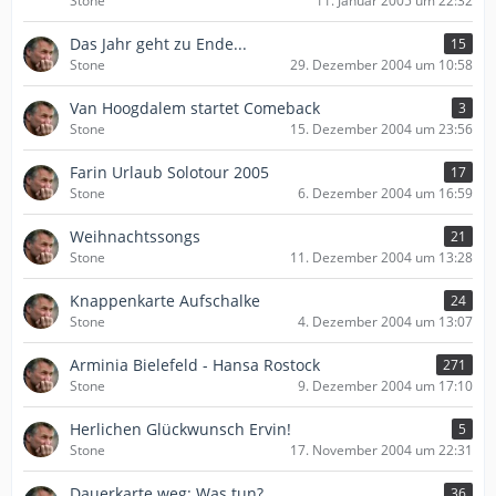
Stone
11. Januar 2005 um 22:32
Das Jahr geht zu Ende...
15
Stone
29. Dezember 2004 um 10:58
Van Hoogdalem startet Comeback
3
Stone
15. Dezember 2004 um 23:56
Farin Urlaub Solotour 2005
17
Stone
6. Dezember 2004 um 16:59
Weihnachtssongs
21
Stone
11. Dezember 2004 um 13:28
Knappenkarte Aufschalke
24
Stone
4. Dezember 2004 um 13:07
Arminia Bielefeld - Hansa Rostock
271
Stone
9. Dezember 2004 um 17:10
Herlichen Glückwunsch Ervin!
5
Stone
17. November 2004 um 22:31
Dauerkarte weg: Was tun?
36