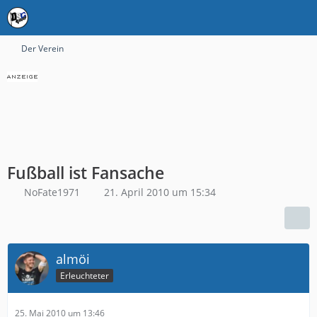
Der Verein
Fußball ist Fansache
NoFate1971
21. April 2010 um 15:34
almöi
Erleuchteter
25. Mai 2010 um 13:46