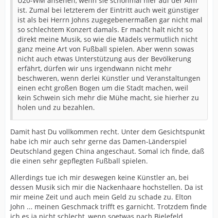
U20-WM ansehen, wenn sie schonmal hier auf der Alm
ist. Zumal bei letzterem der Eintritt auch weit günstiger
ist als bei Herrn Johns zugegebenermaßen gar nicht mal
so schlechtem Konzert damals. Er macht halt nicht so
direkt meine Musik, so wie die Mädels vermutlich nicht
ganz meine Art von Fußball spielen. Aber wenn sowas
nicht auch etwas Unterstützung aus der Bevölkerung
erfährt, dürfen wir uns irgendwann nicht mehr
beschweren, wenn derlei Künstler und Veranstaltungen
einen echt großen Bogen um die Stadt machen, weil
kein Schwein sich mehr die Mühe macht, sie hierher zu
holen und zu bezahlen.
Damit hast Du vollkommen recht. Unter dem Gesichtspunkt
habe ich mir auch sehr gerne das Damen-Länderspiel
Deutschland gegen China angeschaut. Somal ich finde, daß
die einen sehr gepflegten Fußball spielen.
Allerdings tue ich mir deswegen keine Künstler an, bei
dessen Musik sich mir die Nackenhaare hochstellen. Da ist
mir meine Zeit und auch mein Geld zu schade zu. Elton
John ... meinen Geschmack trifft es garnicht. Trotzdem finde
ich es ja nicht schlecht, wenn soetwas nach Bielefeld