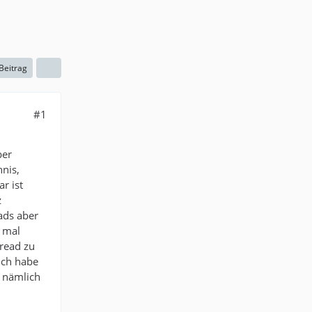
 Beitrag
#1
ber
nnis,
r ist
z
eads aber
r mal
read zu
 Ich habe
e nämlich