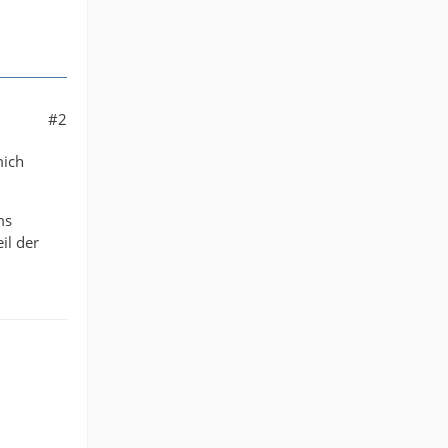
#2
mich
ms
il der