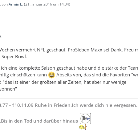
zt von
Armin E.
(
21. Januar 2016 um 14:34
)
8
 Wochen vermehrt NFL geschaut. ProSieben Maxx sei Dank. Freu 
n Super Bowl.
s ich eine komplette Saison geschaut habe und die stärke der Tea
nftig einschätzen kann
Abseits von, das sind die Favoriten "we
 "das ist einer der größten aller Zeiten, hat aber nur wenige
ewonnen"
.77 - †10.11.09 Ruhe in Frieden.Ich werde dich nie vergessen.
.Bis in den Tod und darüber hinaus