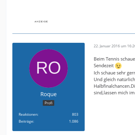
22. Januar 2016 um 16:2
Beim Tennis schaue 
Sendezeit
Ich schaue sehr ge
Und gleich natürlic
Halbfinalchancen.D
sind,lassen mich im
Roque
Profi
Reaktionen
803
Beiträge
1.086