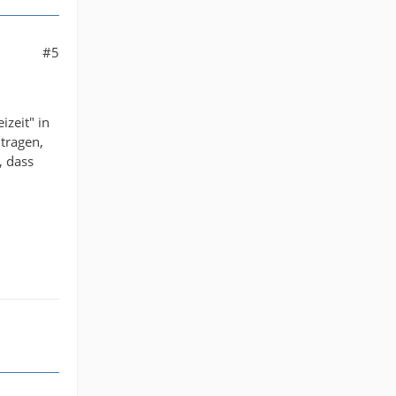
#5
izeit" in
tragen,
, dass