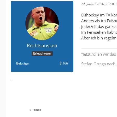
22. Januar 2016 um 18:0
Eishockey im TV kom
Anders als im Fußba
jederzeit das ganze 
Im Fernsehen hab ic
Aber ich bin regelm
Rechtsaussen
Erleuchteter
"Jetzt rollen wir da
Beiträge
3.166
Stefan Ortega nach