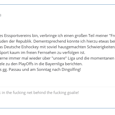
3
s Eissportvereins bin, verbringe ich einen großen Teil meiner "Fre
üden der Republik. Dementsprechend könnte ich hierzu etwas bei
as Deutsche Eishockey mit soviel hausgemachten Schwierigkeiten
 Sport kaum im freien Fernsehen zu verfolgen ist.
erne immer mal wieder über "unsere" Liga und die momentanen
e zu den PlayOffs in die Bayernliga berichten.
s gg. Passau und am Sonntag nach Dingolfing!
 in the fucking net behind the fucking goalie!