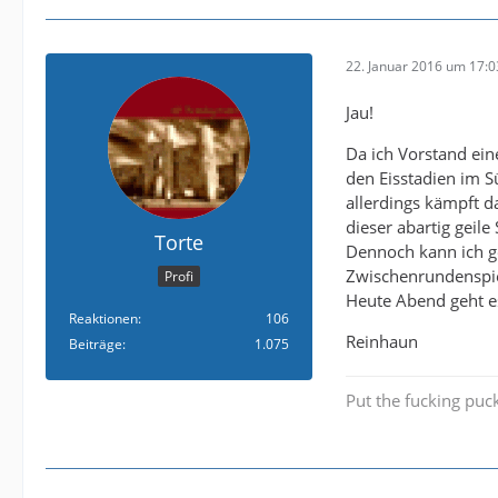
22. Januar 2016 um 17:0
Jau!
Da ich Vorstand eine
den Eisstadien im S
allerdings kämpft d
dieser abartig geile
Torte
Dennoch kann ich g
Zwischenrundenspiel
Profi
Heute Abend geht e
Reaktionen
106
Reinhaun
Beiträge
1.075
Put the fucking puck