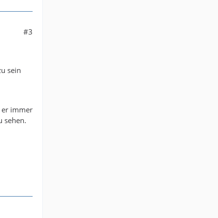
#3
.
u sein
.
a er immer
u sehen.