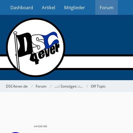
Dashboard
Artikel
Mitglieder
Forum
DSC4ever.de
Forum
...::: Sonstiges :::...
Off Topic