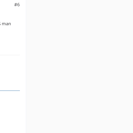
#6
aß man