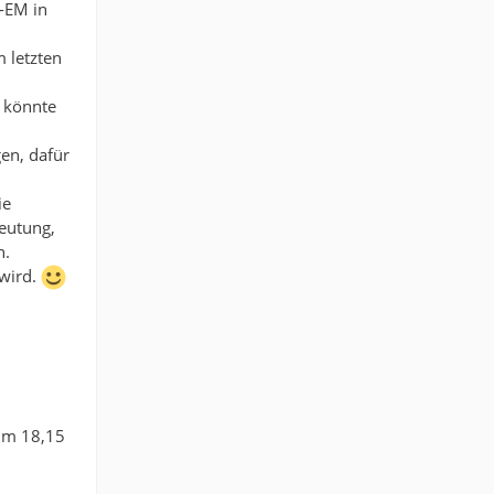
l-EM in
 letzten
e könnte
en, dafür
ie
deutung,
n.
 wird.
um 18,15