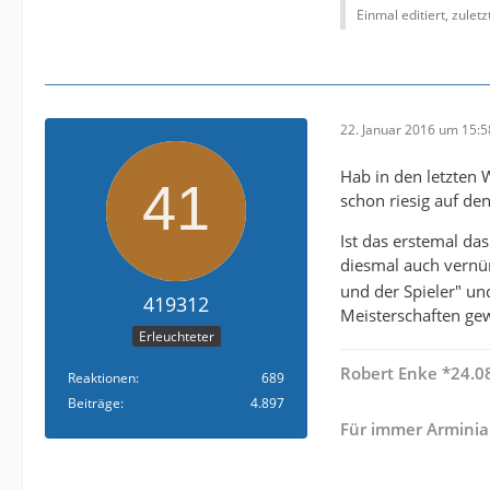
Einmal editiert, zulet
22. Januar 2016 um 15:5
Hab in den letzten
schon riesig auf de
Ist das erstemal da
diesmal auch vernü
und der Spieler" und
419312
Meisterschaften g
Erleuchteter
Robert Enke *24.08
Reaktionen
689
Beiträge
4.897
Für immer Arminia