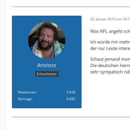
22. Januar 2016 um 16:1
Was NFL angeht scha
Ich würde mir mehr
der nur Leute intere
Schaut jemand mome
Anstoss
Die deutschen Herr
sehr sympatisch rü
Erleuchteter
Reaktionen
5.658
Beiträge
9.682