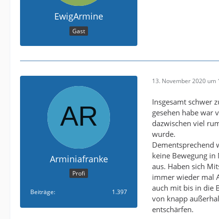
EwigArmine
Gast
13. November 2020 um 
Insgesamt schwer zu
gesehen habe war vo
dazwischen viel ru
wurde.
Dementsprechend wa
keine Bewegung in M
Arminiafranke
aus. Haben sich Mit
Profi
immer wieder mal A
auch mit bis in die
Beiträge
1.397
von knapp außerhalb
entschärfen.