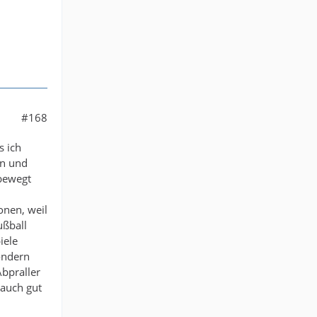
#168
s ich
en und
 bewegt
onen, weil
ußball
iele
ondern
Abpraller
 auch gut