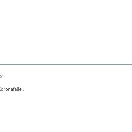
:51
oronafälle..