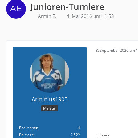
Junioren-Turniere
Armin E.
4. Mai 2016 um 11:53
8. September 2020 um 1
Arminius1905
Meister
Reaktionen
4
Beiträge
2.522