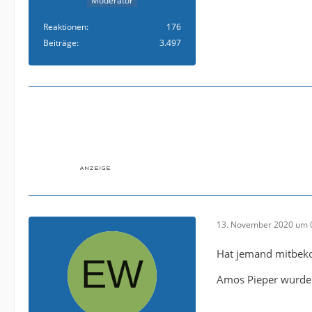
Moderator
Reaktionen
176
Beiträge
3.497
13. November 2020 um 
Hat jemand mitbeko
Amos Pieper wurde t