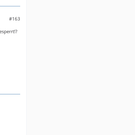
#163
esperrt!?