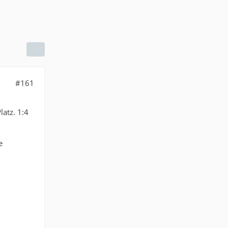
#161
latz. 1:4
e