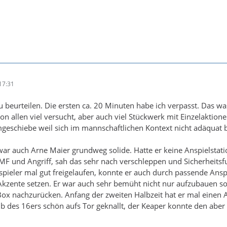
17:31
 beurteilen. Die ersten ca. 20 Minuten habe ich verpasst. Das wa
n allen viel versucht, aber auch viel Stückwerk mit Einzelaktion
mgeschiebe weil sich im mannschaftlichen Kontext nicht adäquat
r auch Arne Maier grundweg solide. Hatte er keine Anspielstati
F und Angriff, sah das sehr nach verschleppen und Sicherheitsf
spieler mal gut freigelaufen, konnte er auch durch passende Ansp
kzente setzen. Er war auch sehr bemüht nicht nur aufzubauen s
 Box nachzurücken. Anfang der zweiten Halbzeit hat er mal einen 
 des 16ers schön aufs Tor geknallt, der Keaper konnte den aber