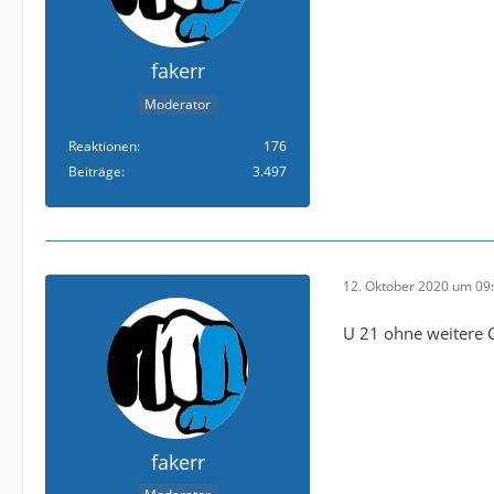
fakerr
Moderator
Reaktionen
176
Beiträge
3.497
12. Oktober 2020 um 09
U 21 ohne weitere C
fakerr