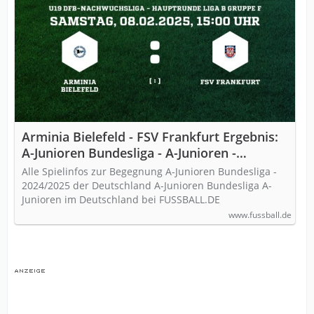
Arminia Bielefeld - FSV Frankfurt Ergebnis:
A-Junioren Bundesliga - A-Junioren -
08.02.2025
Alle Spielinfos zur Begegnung A-Junioren Bundesliga -
2024/2025 der Deutschland A-Junioren Bundesliga A-
Junioren im Deutschland bei FUSSBALL.DE
www.fussball.de