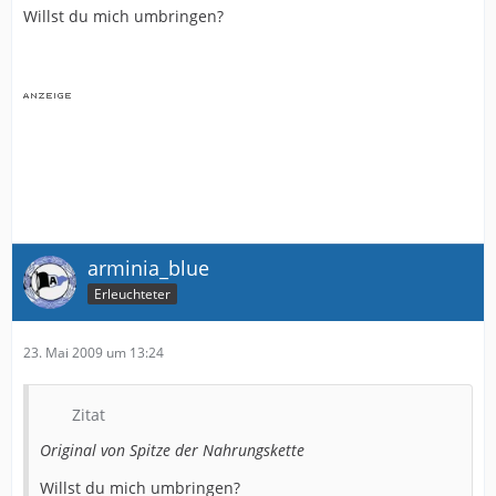
1:0 Katongo (20.)
Willst du mich umbringen?
2:0 Tesche (47.)
3:0 Wichniarek (76.)
4:0 Schuler (90.+1/FE)
Gladbach - Dortmund 0:1
0:1 Owomoyela (90.+3)
arminia_blue
Erleuchteter
23. Mai 2009 um 13:24
Zitat
Original von Spitze der Nahrungskette
Willst du mich umbringen?