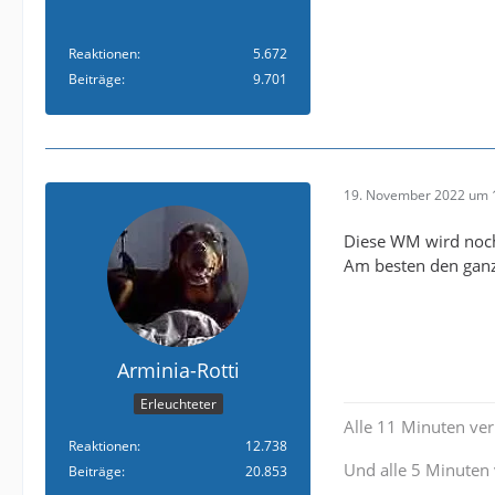
Reaktionen
5.672
Beiträge
9.701
19. November 2022 um 
Diese WM wird noch
Am besten den ganz
Arminia-Rotti
Erleuchteter
Alle 11 Minuten verl
Reaktionen
12.738
Und alle 5 Minuten 
Beiträge
20.853