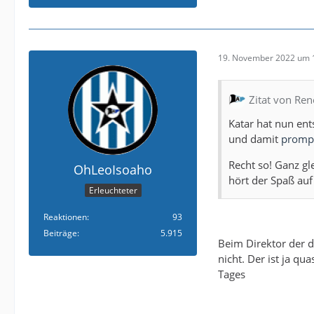
19. November 2022 um 
Zitat von Ren
Katar hat nun ent
und damit
prompt
Recht so! Ganz gl
OhLeoIsoaho
hört der Spaß auf
Erleuchteter
Reaktionen
93
Beiträge
5.915
Beim Direktor der d
nicht. Der ist ja q
Tages