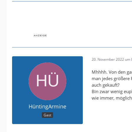
20. November 2022 um 
Mhhhh. Von den gan
man jedes größere 
auch gekauft?
Bin zwar wenig eup
wie immer, möglichs
HüntingArmine
Gast