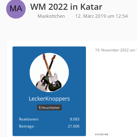
WM 2022 in Katar
Maskottchen
12. März 2019 um 12:54
19. November 2022 um 
LeckerKnoppers
Erleuchteter
Reaktionen
8.083
Beiträge
21.606