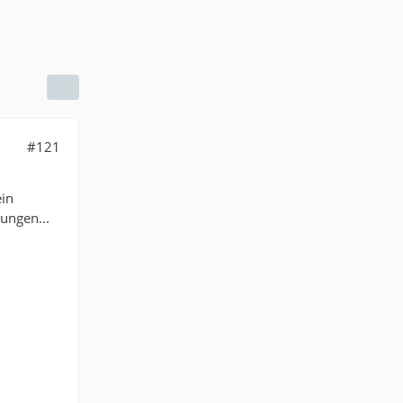
#121
ein
ungen...