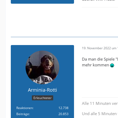
19. November 2022 um 
Da man die Spiele "
mehr kommen
Arminia-Rotti
Erleuchteter
Alle 11 Minuten verl
Reaktionen
12.738
Und alle 5 Minuten 
Beiträge
20.853