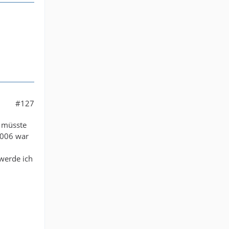
#127
a müsste
2006 war
werde ich