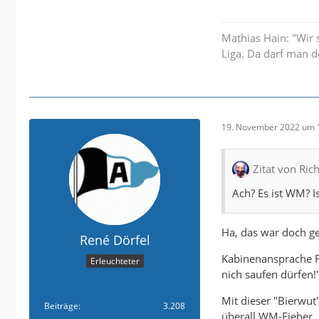
Mathias Hain: "Wir 
Liga. Da darf man d
19. November 2022 um 
Zitat von Rich
Ach? Es ist WM? I
Ha, das war doch ge
René Dörfel
Kabinenansprache Fli
Erleuchteter
nich saufen dürfen!
Mit dieser "Bierwu
Beiträge
3.208
überall WM-Fieber