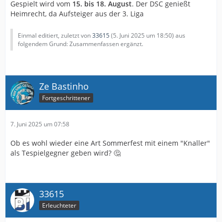
Gespielt wird vom
15. bis 18. August
. Der DSC genießt
Heimrecht, da Aufsteiger aus der 3. Liga
Einmal editiert, zuletzt von
33615
(
5. Juni 2025 um 18:50
) aus
folgendem Grund: Zusammenfassen ergänzt.
Ze Bastinho
Fortgeschrittener
7. Juni 2025 um 07:58
Ob es wohl wieder eine Art Sommerfest mit einem "Knaller"
als Tespielgegner geben wird? 🤔
33615
Erleuchteter