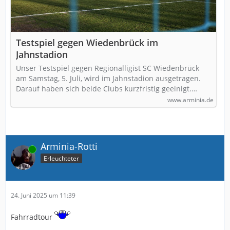
Testspiel gegen Wiedenbrück im
Jahnstadion
Unser Testspiel gegen Regionalligist SC Wiedenbrück
am Samstag, 5. Juli, wird im Jahnstadion ausgetragen.
Darauf haben sich beide Clubs kurzfristig geeinigt.…
www.arminia.de
Arminia-Rotti
Online
Erleuchteter
24. Juni 2025 um 11:39
Fahrradtour