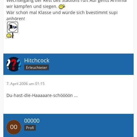
Wechselgang der Rest des Stadions ruft Auf gehts Arminia
wir kämpfen und siegen.
Wär schon mal Klasse und würde sich bvestimmt supi
anhören!
Hitchcock
Erleuchteter
7. April 2006 um 01:15
Du-hast-die-Haaaaare-schöööön ...
00000
Profi