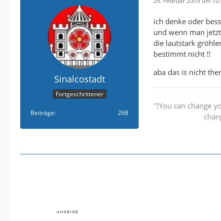
26. Februar 2005 um 10
ich denke oder bess
und wenn man jetzt 
die lautstark gröhl
bestimmt nicht !!
aba das is nicht them
Sinalcostadt
Fortgeschrittener
"!You can change yo
Beiträge
268
chang