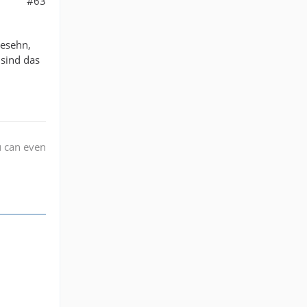
#63
gesehn,
 sind das
u can even