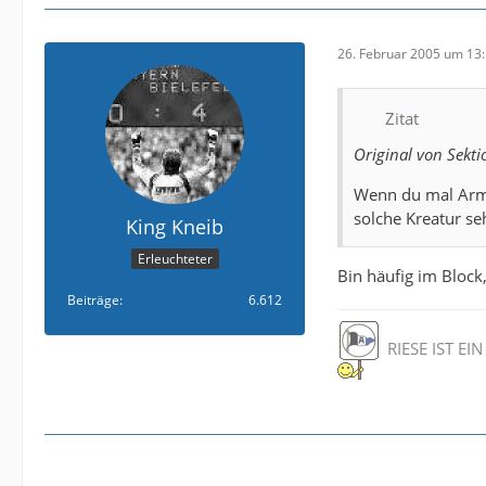
26. Februar 2005 um 13
Zitat
Original von Sekt
Wenn du mal Armi
solche Kreatur se
King Kneib
Erleuchteter
Bin häufig im Block,
Beiträge
6.612
RIESE IST E