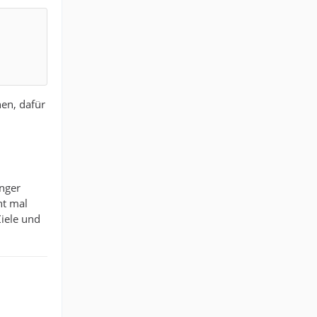
hen, dafür
nger
ht mal
Ziele und