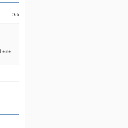
#66
l eine