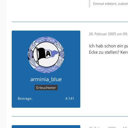
Einmal editiert, zulet
26. Februar 2005 um 09
Ich hab schon ein p
Ecke zu stellen? Ken
arminia_blue
Erleuchteter
Beiträge
4.141