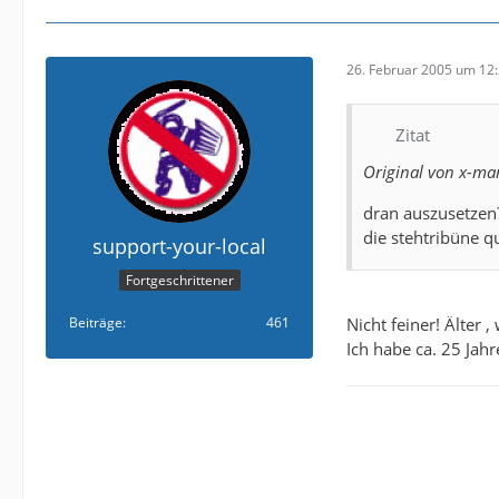
26. Februar 2005 um 12
Zitat
Original von x-ma
dran auszusetzen?
die stehtribüne q
support-your-local
Fortgeschrittener
Beiträge
461
Nicht feiner! Älter
Ich habe ca. 25 Jah