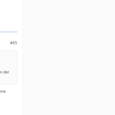
#65
In der
eine