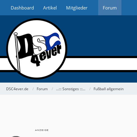
Dashboard
Artikel
Mitglieder
Forum
DSC4ever.de
Forum
...::: Sonstiges :::...
Fußball allgemein