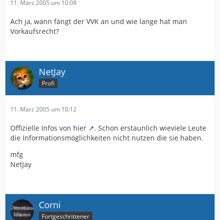
11. März 2005 um 10:08
Ach ja, wann fängt der VVK an und wie lange hat man
Vorkaufsrecht?
NetJay
Profi
11. März 2005 um 10:12
Offizielle Infos von
hier
. Schon erstaunlich wieviele Leute
die Informationsmöglichkeiten nicht nutzen die sie haben.
mfg
NetJay
Corni
Fortgeschrittener