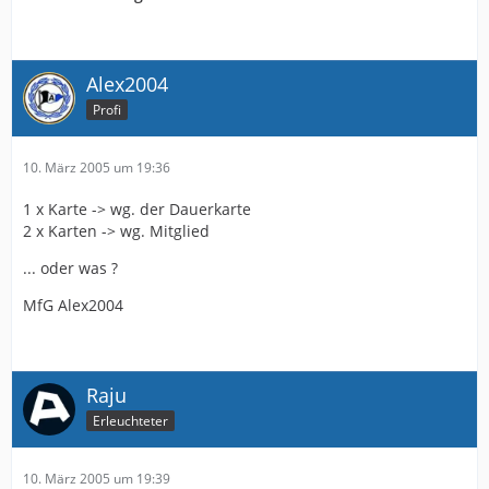
Alex2004
Profi
10. März 2005 um 19:36
1 x Karte -> wg. der Dauerkarte
2 x Karten -> wg. Mitglied
... oder was ?
MfG Alex2004
Raju
Erleuchteter
10. März 2005 um 19:39