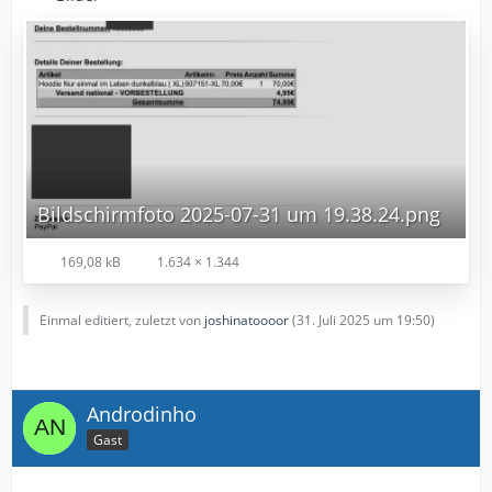
Bildschirmfoto 2025-07-31 um 19.38.24.png
169,08 kB
1.634 × 1.344
Einmal editiert, zuletzt von
joshinatoooor
(
31. Juli 2025 um 19:50
)
Androdinho
Gast