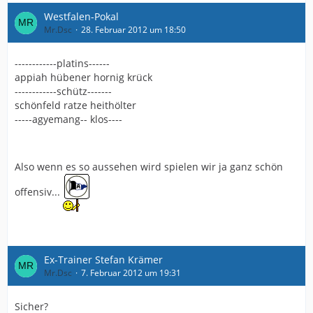
Westfalen-Pokal
Mr.Dsc
28. Februar 2012 um 18:50
------------platins------
appiah hübener hornig krück
------------schütz-------
schönfeld ratze heithölter
-----agyemang-- klos----
Also wenn es so aussehen wird spielen wir ja ganz schön
offensiv...
Ex-Trainer Stefan Krämer
Mr.Dsc
7. Februar 2012 um 19:31
Sicher?