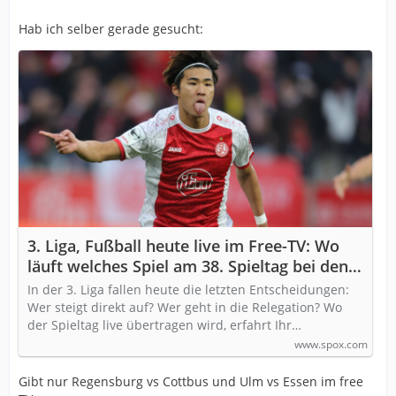
Hab ich selber gerade gesucht:
3. Liga, Fußball heute live im Free-TV: Wo
läuft welches Spiel am 38. Spieltag bei den
ARD-Sendern kostenlos im TV und
In der 3. Liga fallen heute die letzten Entscheidungen:
Livestream? | SPOX
Wer steigt direkt auf? Wer geht in die Relegation? Wo
der Spieltag live übertragen wird, erfahrt Ihr…
www.spox.com
Gibt nur Regensburg vs Cottbus und Ulm vs Essen im free