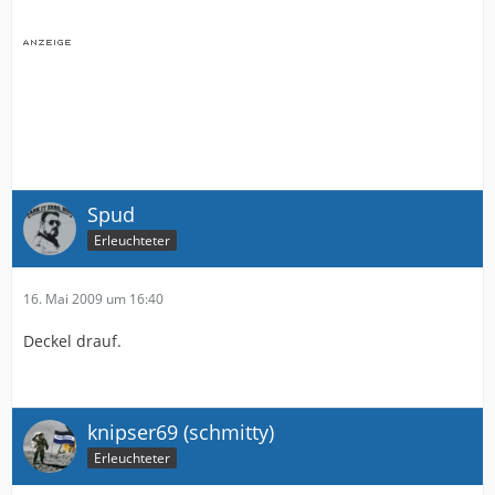
Spud
Erleuchteter
16. Mai 2009 um 16:40
Deckel drauf.
knipser69 (schmitty)
Erleuchteter