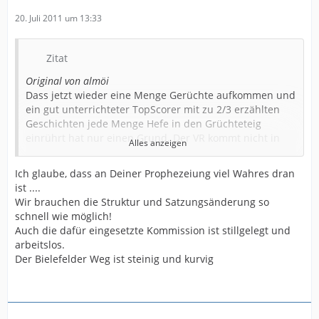
20. Juli 2011 um 13:33
Zitat
Original von almöi
Dass jetzt wieder eine Menge Gerüchte aufkommen und
ein gut unterrichteter TopScorer mit zu 2/3 erzählten
Geschichten jede Menge Hefe in den Grüchteteig
einrührt hat nur einen Grund. Der VR kommt nicht in
Alles anzeigen
die Gänge. Dafür gibt es drei mögliche Gründe.
Entweder er findet nicht die adäquaten Leute, oder die
Ich glaube, dass an Deiner Prophezeiung viel Wahres dran
Leute die er vorschlägt werden wechselweise vom AR
ist ....
oder von Uli Stein abgelehnt.
Wir brauchen die Struktur und Satzungsänderung so
schnell wie möglich!
Ich sehe Uli Stein, wie ich Anfang letzter Woche bereits
Auch die dafür eingesetzte Kommission ist stillgelegt und
schrieb noch lange nicht als Präsidenten. Eigentlich
arbeitslos.
sehe ich den Zug bereits abgefahren. Wenn so lange
Der Bielefelder Weg ist steinig und kurvig
über einen Kandidaten geredet wurde, ohne dass er
intronisiert wurde, dann wird es nichts.
Auch ich befürchte, dass dann die drei von der
Tankstelle bleiben und sich noch 2 dazu holen, oder