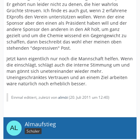
Persönlichkeiten unterstellen.
Er gehört nun leider nicht zu denen, die hier wahrlos
Grüchte streuen. Ich finde es auch gut, wenn 2 erfahrene
Wer hier wieder "Haare" sucht ist ein notorischer
EXprofis den Verein unterstützen wollen. Wenn der eine
Nörgler und sollte dieses Forum nicht mehr mit seinen
Sponsor aber den einen als Präsident haben will und der
depressiven Weisheiten belasten.
andere Sponsor den anderen in den AR holt, um ganz
gezielt und um die Chemie wissend ein Gegengewicht zu
Hier geht´s um Konsolidierung versehen mit Aufbruch-
schaffen, dann beschreibt das wohl eher meinen oben
Stimmung. Kein Platz für Nörgler.
stehenden "depressiven" Post.
Es gibt viel zu tun...packen wir´s mit vereinten Kräften
Jetzt kann eigentlich nur noch die Mannschaft helfen. Wenn
an.
die einschlägt, schlägt auch die interne Stimmung um und
man gönnt sich unetereinander wieder mehr.
Uneingeschränktes Vertrauen und an einem Ziel arbeiten
wäre natürlich noch erheblich besser.
Einmal editiert, zuletzt von
almöi
(
20. Juli 2011 um 12:40
)
Almaufstieg
Schüler