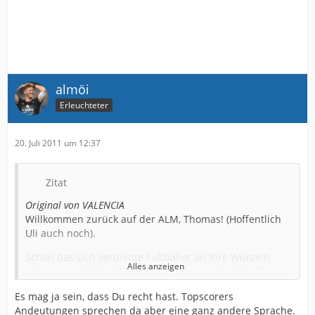
almöi
Erleuchteter
20. Juli 2011 um 12:37
Zitat
Original von VALENCIA
Willkommen zurück auf der ALM, Thomas! (Hoffentlich
Uli auch noch).
Schön das sich verdiente Fußballer an Ihre Wurzeln
Alles anzeigen
erinnern und dem Verein der Ihnen so ziemlich alles
ermöglicht hat jetzt helfend zur Seite stehen.
Es mag ja sein, dass Du recht hast. Topscorers
Denn nichts anderes kann man diesen Fußball-
Andeutungen sprechen da aber eine ganz andere Sprache.