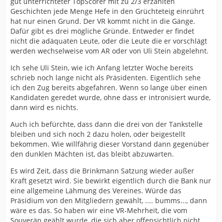
gut unterrichteter TopScorer mit zu 2/3 erzählten
Geschichten jede Menge Hefe in den Grüchteteig einrührt
hat nur einen Grund. Der VR kommt nicht in die Gänge.
Dafür gibt es drei mögliche Gründe. Entweder er findet
nicht die adäquaten Leute, oder die Leute die er vorschlägt
werden wechselweise vom AR oder von Uli Stein abgelehnt.
Ich sehe Uli Stein, wie ich Anfang letzter Woche bereits
schrieb noch lange nicht als Präsidenten. Eigentlich sehe
ich den Zug bereits abgefahren. Wenn so lange über einen
Kandidaten geredet wurde, ohne dass er intronisiert wurde,
dann wird es nichts.
Auch ich befürchte, dass dann die drei von der Tankstelle
bleiben und sich noch 2 dazu holen, oder beigestellt
bekommen. Wie willfährig dieser Vorstand dann gegenüber
den dunklen Mächten ist, das bleibt abzuwarten.
Es wird Zeit, dass die Brinkmann Satzung wieder außer
Kraft gesetzt wird. Sie bewirkt eigentlich durch die Bank nur
eine allgemeine Lähmung des Vereines. Würde das
Präsidium von den Mitgliedern gewählt, .... bumms..., dann
wäre es das. So haben wir eine VR-Mehrheit, die vom
Souverän geählt wurde, die sich aber offensichtlich nicht