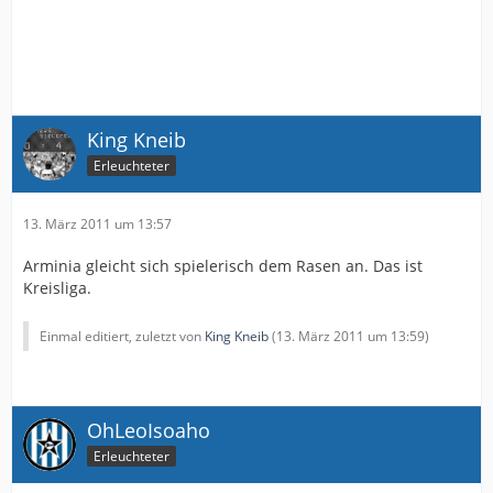
King Kneib
Erleuchteter
13. März 2011 um 13:57
Arminia gleicht sich spielerisch dem Rasen an. Das ist
Kreisliga.
Einmal editiert, zuletzt von
King Kneib
(
13. März 2011 um 13:59
)
OhLeoIsoaho
Erleuchteter