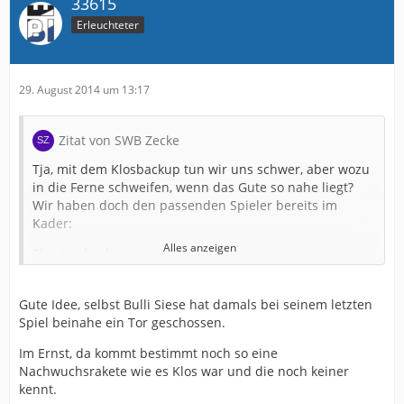
33615
Erleuchteter
29. August 2014 um 13:17
Zitat von SWB Zecke
Tja, mit dem Klosbackup tun wir uns schwer, aber wozu
in die Ferne schweifen, wenn das Gute so nahe liegt?
Wir haben doch den passenden Spieler bereits im
Kader:
Alles anzeigen
Physis: check
Fitness: check
Technik: check
Gute Idee, selbst Bulli Siese hat damals bei seinem letzten
Strafraumbeherrschung: check
Spiel beinahe ein Tor geschossen.
Alles Nötige vorhanden, und damit Nobby und Samir es
Im Ernst, da kommt bestimmt noch so eine
auch mitbekommen jetzt alle zugleich
Nachwuchsrakete wie es Klos war und die noch keiner
kennt.