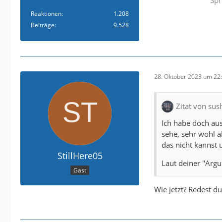
Reaktionen
1.208
Beiträge
9.528
28. Oktober 2023 um 22
Zitat von sus
Ich habe doch aus
sehe, sehr wohl a
das nicht kannst 
StillHere05
Laut deiner "Arg
Gast
Wie jetzt? Redest d