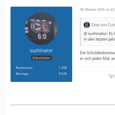
28. Oktober 2023 um 22
Zitat von Curt
@ sushinator: Es
in den letzten Ja
sushinator
Die Schuldenbremse 
er sich jedes Mal, 
Erleuchteter
Reaktionen
1.208
Beiträge
9.528
Spr