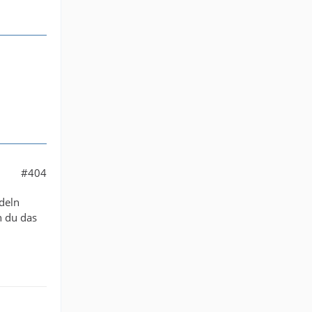
#404
deln
n du das