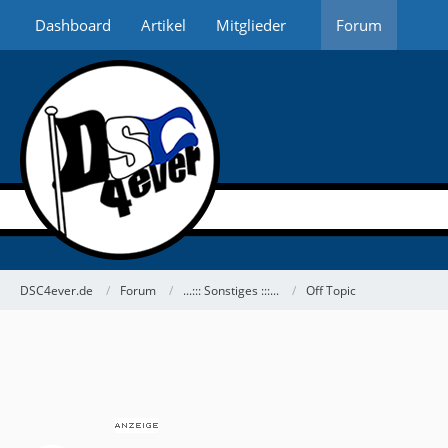
Dashboard
Artikel
Mitglieder
Forum
DSC4ever.de
Forum
...::: Sonstiges :::...
Off Topic