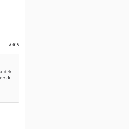
#405
handeln
enn du