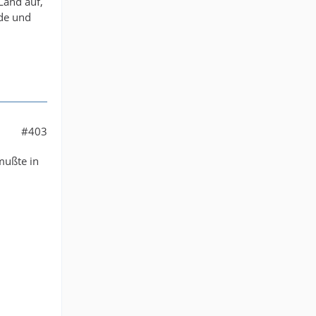
Land auf,
ide und
#403
mußte in