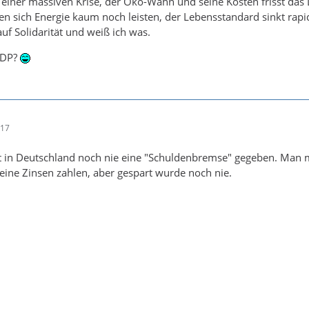
 einer massiven Krise, der Öko-Wahn und seine Kosten frisst das 
n sich Energie kaum noch leisten, der Lebensstandard sinkt rap
uf Solidarität und weiß ich was.
 FDP?
:17
at in Deutschland noch nie eine "Schuldenbremse" gegeben. Man 
keine Zinsen zahlen, aber gespart wurde noch nie.