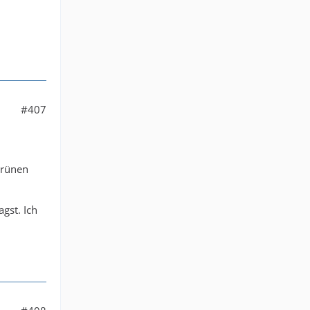
#407
Grünen
gst. Ich