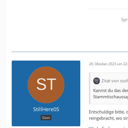
Spr
28. Oktober 2023 um 22
Zitat von sus
Kannst du das den
Stammtischaussag
StillHere05
Entschuldige bitte,
reingebracht, wo s
Gast