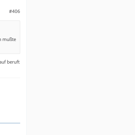
#406
an mußte
auf beruft