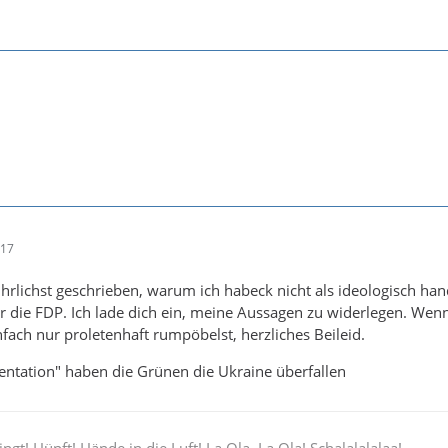
:17
hrlichst geschrieben, warum ich habeck nicht als ideologisch han
r die FDP. Ich lade dich ein, meine Aussagen zu widerlegen. Wen
nfach nur proletenhaft rumpöbelst, herzliches Beileid.
ntation" haben die Grünen die Ukraine überfallen
ingt! Hüpft! Hände in die Luft! La Ola, La Ola! Schalalalalaa!