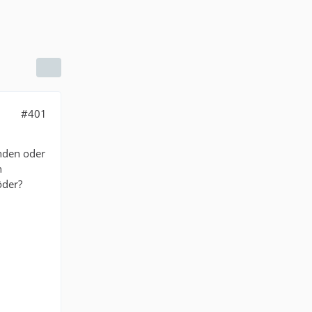
#401
nden oder
n
öder?