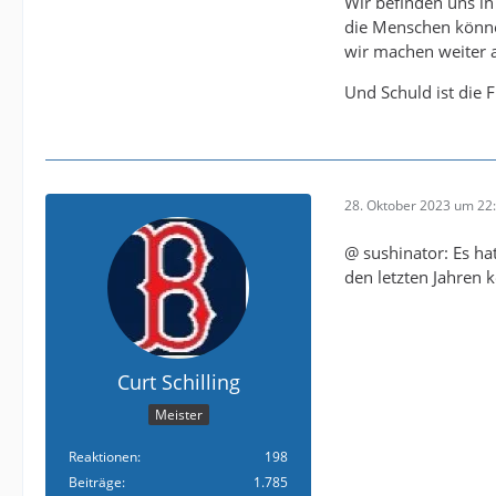
Wir befinden uns in
die Menschen könne
wir machen weiter a
Und Schuld ist die
28. Oktober 2023 um 22
@ sushinator: Es h
den letzten Jahren 
Curt Schilling
Meister
Reaktionen
198
Beiträge
1.785