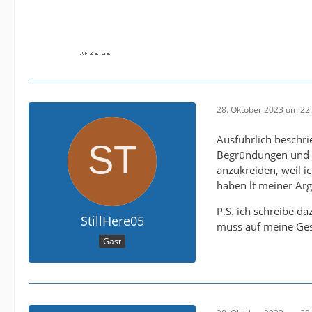
28. Oktober 2023 um 22
Ausführlich beschri
Begründungen und N
anzukreiden, weil i
haben lt meiner Arg
P.S. ich schreibe d
StillHere05
muss auf meine Ges
Gast