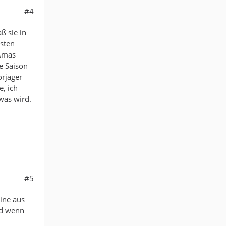
#4
ß sie in
hsten
 Amas
ne Saison
orjäger
e, ich
was wird.
#5
eine aus
nd wenn