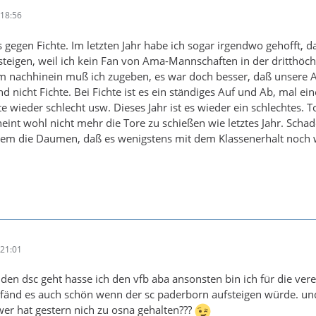
18:56
 gegen Fichte. Im letzten Jahr habe ich sogar irgendwo gehofft, da
fsteigen, weil ich kein Fan von Ama-Mannschaften in der dritthöc
 im nachhinein muß ich zugeben, es war doch besser, daß unsere
d nicht Fichte. Bei Fichte ist es ein ständiges Auf und Ab, mal ei
e wieder schlecht usw. Dieses Jahr ist es wieder ein schlechtes. T
int wohl nicht mehr die Tore zu schießen wie letztes Jahr. Schad
zdem die Daumen, daß es wenigstens mit dem Klassenerhalt noch 
21:01
den dsc geht hasse ich den vfb aba ansonsten bin ich für die ver
h fänd es auch schön wenn der sc paderborn aufsteigen würde. u
wer hat gestern nich zu osna gehalten???