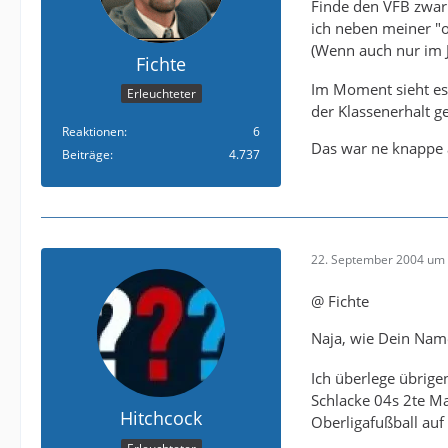
Finde den VFB zwar 
ich neben meiner "os
(Wenn auch nur im
Fichte
Im Moment sieht es b
Erleuchteter
der Klassenerhalt ge
Reaktionen
6
Das war ne knappe a
Beiträge
4.737
22. September 2004 um 
@ Fichte
Naja, wie Dein Name
Ich überlege übrig
Schlacke 04s 2te Ma
Hitchcock
Oberligafußball auf