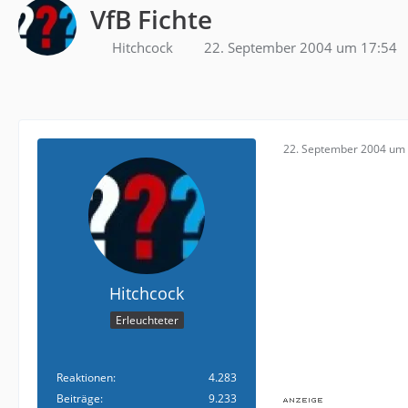
VfB Fichte
Hitchcock
22. September 2004 um 17:54
22. September 2004 um 
Hitchcock
Erleuchteter
Reaktionen
4.283
Beiträge
9.233