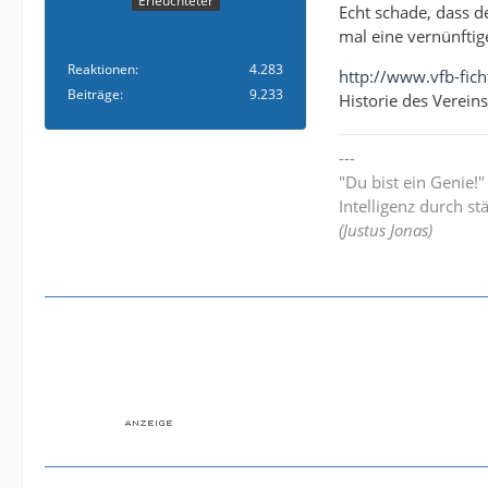
Erleuchteter
Echt schade, dass d
mal eine vernünftige
Reaktionen
4.283
http://www.vfb-fich
Beiträge
9.233
Historie des Vereins.
---
"Du bist ein Genie!
Intelligenz durch st
(Justus Jonas)