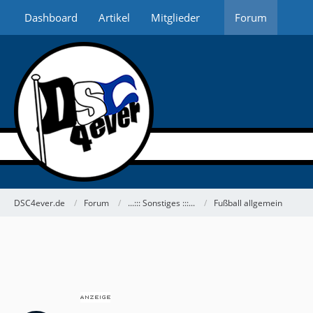
Dashboard
Artikel
Mitglieder
Forum
DSC4ever.de
Forum
...::: Sonstiges :::...
Fußball allgemein