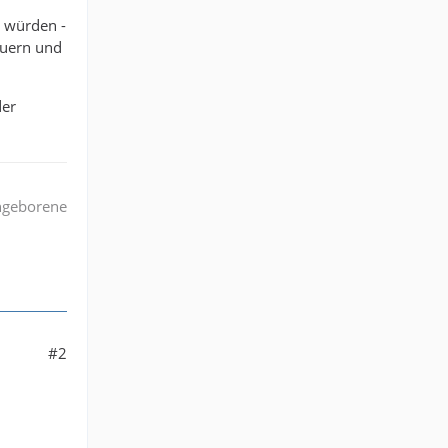
n würden -
Bauern und
der
angeborene
#2