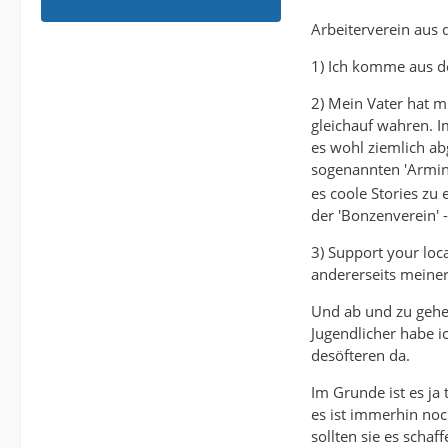
Arbeiterverein aus 
1) Ich komme aus d
2) Mein Vater hat mi
gleichauf wahren. I
es wohl ziemlich ab
sogenannten 'Armin
es coole Stories zu 
der 'Bonzenverein' -
3) Support your loca
andererseits meiner
Und ab und zu gehe 
Jugendlicher habe i
desöfteren da.
Im Grunde ist es ja
es ist immerhin no
sollten sie es schaf