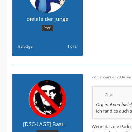
bielefelder junge
Profi
Beiträge
1.072
22. September 2004 um 
Zitat
Original von biele
ich fänd es auch
[DSC-LAGE] Basti
Wenn das die Pader