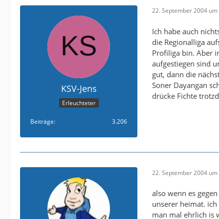
22. September 2004 um 
Ich habe auch nichts
die Regionalliga au
Profiliga bin. Aber
aufgestiegen sind un
gut, dann die nächst
Soner Dayangan sche
KSV-Jens
drücke Fichte trot
Erleuchteter
Beiträge
3.206
22. September 2004 um 
also wenn es gegen 
unserer heimat. ic
man mal ehrlich is 