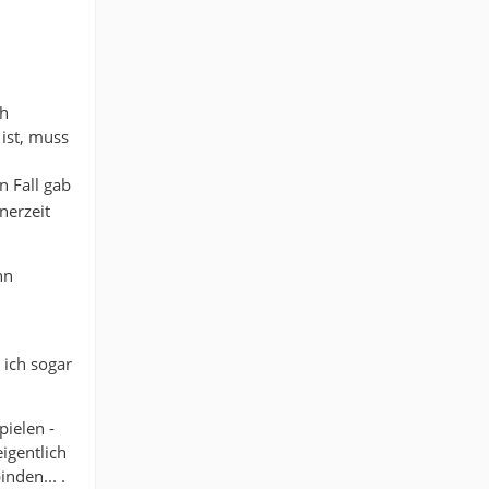
ch
 ist, muss
en Fall gab
nerzeit
nn
 ich sogar
pielen -
igentlich
nden... .