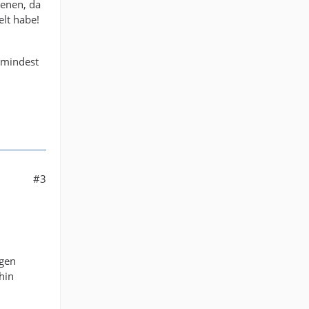
jenen, da
elt habe!
zumindest
#3
egen
hin