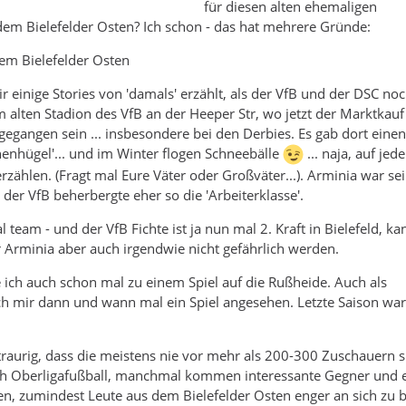
für diesen alten ehemaligen
dem Bielefelder Osten? Ich schon - das hat mehrere Gründe:
em Bielefelder Osten
r einige Stories von 'damals' erzählt, als der VfB und der DSC no
m alten Stadion des VfB an der Heeper Str, wo jetzt der Marktkauf
gegangen sein ... insbesondere bei den Derbies. Es gab dort einen
enhügel'... und im Winter flogen Schneebälle
... naja, auf jed
erzählen. (Fragt mal Eure Väter oder Großväter...). Arminia war sei
 der VfB beherbergte eher so die 'Arbeiterklasse'.
l team - und der VfB Fichte ist ja nun mal 2. Kraft in Bielefeld, ka
 Arminia aber auch irgendwie nicht gefährlich werden.
ich auch schon mal zu einem Spiel auf die Rußheide. Auch als
ch mir dann und wann mal ein Spiel angesehen. Letzte Saison war
 traurig, dass die meistens nie vor mehr als 200-300 Zuschauern s
ch Oberligafußball, manchmal kommen interessante Gegner und e
fen, zumindest Leute aus dem Bielefelder Osten enger an sich zu bi