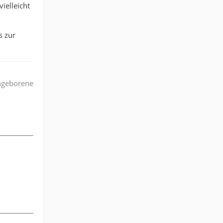
ielleicht
s zur
angeborene