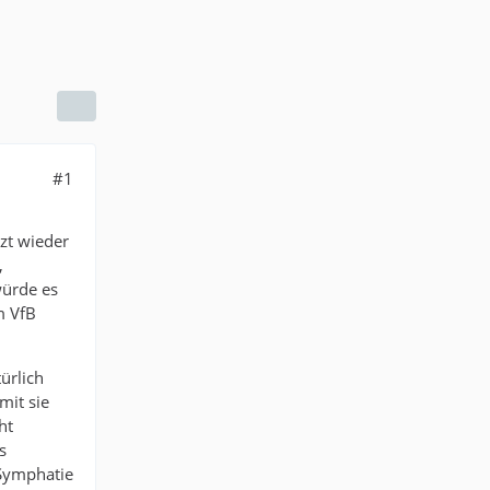
#1
tzt wieder
,
würde es
m VfB
ürlich
mit sie
ht
s
 Symphatie