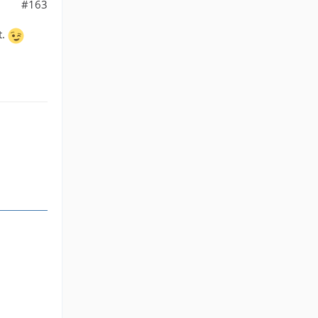
#163
t.