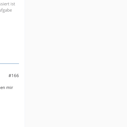
iert ist
Aufgabe
#166
hen mir