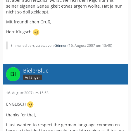
Ist aber auch letztlich wurst, weil ich dem Raju nur mit
seiner eigenen Genauigkeit etwas ärgern wollte. Hat ja nun
nicht so doll geklappt.
Mit freundlichen Gruß,
Herr Klugsch
Einmal editiert, zuletzt von
Gönner
(
16. August 2007 um 13:40
)
BielerBlue
Anfänger
16. August 2007 um 15:53
ENGLISCH
thanks for that,
i just wanted to respect the german language common on
here so i decided to use google translate.seeing as it has no