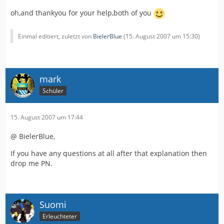
oh,and thankyou for your help,both of you
Einmal editiert, zuletzt von
BielerBlue
(
15. August 2007 um 15:30
)
mark
Schüler
15. August 2007 um 17:44
@ BielerBlue,
If you have any questions at all after that explanation then
drop me PN.
Suomi
Erleuchteter