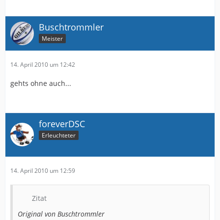
Buschtrommler
Meister
14. April 2010 um 12:42
gehts ohne auch...
foreverDSC
Erleuchteter
14. April 2010 um 12:59
Zitat
Original von Buschtrommler