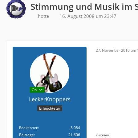
Stimmung und Musik im S
hotte
16. August 2008 um 23:47
27. November 2010 um 
Online
LeckerKnoppers
Erleuchteter
Reaktionen
8.084
Beiträge
21.606