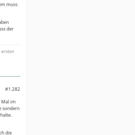
lem muss
haben
uss der
 ersten
#1.282
s Mal im
ue sondern
halte.
ch die