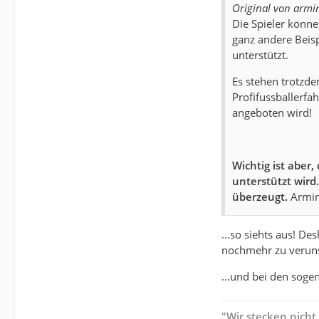
Original von armi
Die Spieler können
ganz andere Beisp
unterstützt.
Es stehen trotzd
Profifussballerfa
angeboten wird!
Wichtig ist aber
unterstützt wird
überzeugt.
Armin
...so siehts aus! D
nochmehr zu veruns
...und bei den soge
"Wir stecken nicht