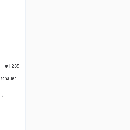
#1.285
uschauer
nz