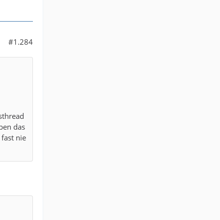
#1.284
gsthread
iben das
fast nie