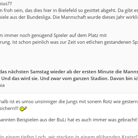
nius71
 froh sein, das dies hier in Bielefeld so gesittet abgeht. Da gibt 
iele aus der Bundesliga. Die Mannschaft wurde dieses Jahr wirkli
em immer noch genügend Spieler auf dem Platz mit
hrung. Ist schon peinlich was zur Zeit von etlichen gestandenen Sp
, das nächsten Samstag wieder ab der ersten Minute die Mann
. Und das wird sie. Und zwar vom ganzen Stadion. Davon bin i
ia
eshalb ist es umso unsinniger die Jungs mit sonem Rotz wie gestern
ichern!!!
nannten Beispielen aus der BuLi hat es auch immer was gebracht
 in einem tiefen Loch, wir stecken in einem glühenden Krater!