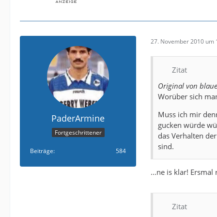
27. November 2010 um 
Zitat
Original von bla
Worüber sich ma
Muss ich mir denn
PaderArmine
gucken würde würd
Fortgeschrittener
das Verhalten der
sind.
Beiträge
584
...ne is klar! Ersmal
Zitat