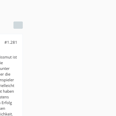
#1.281
ssmut ist
ie
 unter
er die
nspieler
elleicht
ät haben
hstens
 Erfolg
sen
ichkeit.