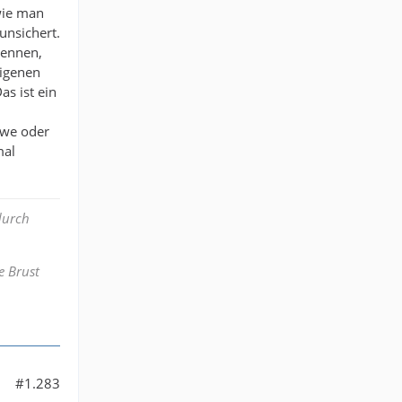
 wie man
unsichert.
rennen,
eigenen
as ist ein
Uwe oder
mal
durch
e Brust
#1.283