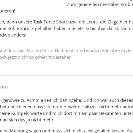
Zum generellen mentalen Prob
tieren!
, dann unsere Task Force Sport bzw. die Leute, die Ziege hier 
die Kohle zurück gehalten haben, die jetzt scheinbar da ist. Da m
endwo anders!
standen zwei Mal im Pokal-Halbfinale und waren fünf Jahre in der
och jetzt nicht so schlecht dastehen"
15:31
 irgendwie zu Arminia seit ich dahingehe. Und ich war auch diese
ber entschieden dass ich mir die zweite Halbzeit nicht mehr ant
meine Kumpels warte und mich dort mit ein paar Bekannten unter
an sich das ja nicht mehr.
eine Meinung sagen und muss sich nicht alles gefallen lassen. Au