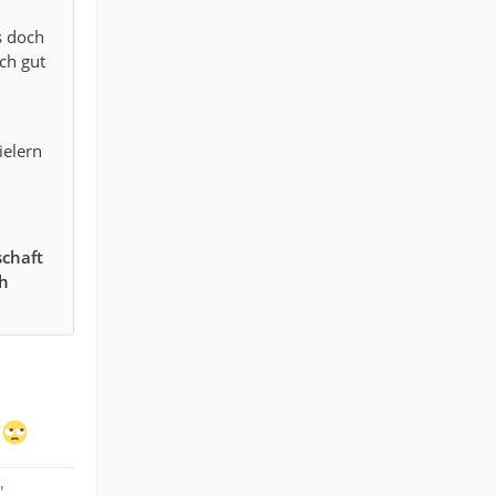
es doch
ch gut
ielern
schaft
ch
!
"