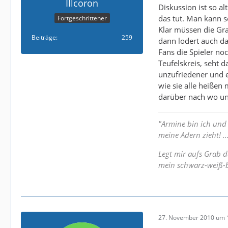
Illcoron
Diskussion ist so a
das tut. Man kann s
Fortgeschrittener
Klar müssen die Gra
Beiträge
259
dann lodert auch das
Fans die Spieler no
Teufelskreis, seht 
unzufriedener und e
wie sie alle heißen 
darüber nach wo und
"Armine bin ich und 
meine Adern zieht! ..
Legt mir aufs Grab d
mein schwarz-weiß-
27. November 2010 um 