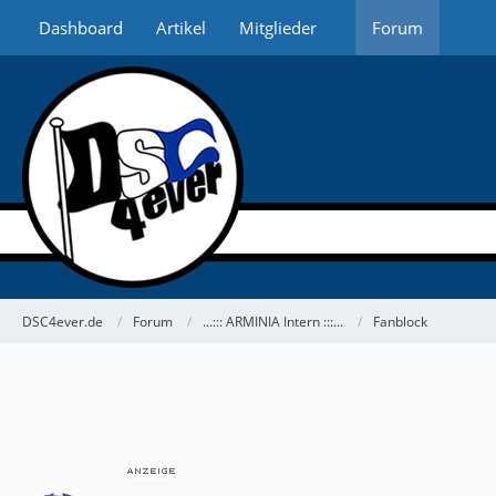
Dashboard
Artikel
Mitglieder
Forum
DSC4ever.de
Forum
...::: ARMINIA Intern :::...
Fanblock