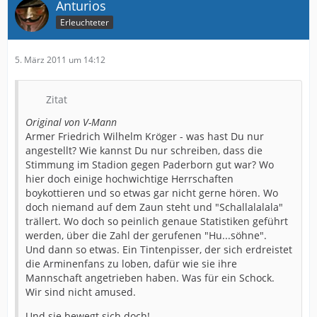
Anturios
Und das nervt mich hier so langsam. Das BEIDE (ich
Erleuchteter
betone BEIDE) Seiten hier immer wieder anfangen
gegenseitig zu sticheln und auf einander ein zu
5. März 2011 um 14:12
dreschen und die sachliche Argumentationseben
verlassen. SO wird das hier nie was mit der Einigkeit!
Zitat
Original von V-Mann
Armer Friedrich Wilhelm Kröger - was hast Du nur
angestellt? Wie kannst Du nur schreiben, dass die
Stimmung im Stadion gegen Paderborn gut war? Wo
hier doch einige hochwichtige Herrschaften
boykottieren und so etwas gar nicht gerne hören. Wo
doch niemand auf dem Zaun steht und "Schallalalala"
trällert. Wo doch so peinlich genaue Statistiken geführt
werden, über die Zahl der gerufenen "Hu...söhne".
Und dann so etwas. Ein Tintenpisser, der sich erdreistet
die Arminenfans zu loben, dafür wie sie ihre
Mannschaft angetrieben haben. Was für ein Schock.
Wir sind nicht amused.
Und sie bewegt sich doch!