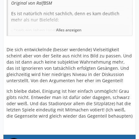
Original von RalfBSM
Es ist natürlich nicht sachlich, denn es kam deutlich
mehr als nur Bielefeld:
- "swb ein leben lang"
Alles anzeigen
- "arminia, wie schön sind deine tore"
- "allez allez"
- "Voran Arminia Bielefeld..."
Die sich entwickelnde (besser werdende) Vielseitigkeit
- "Arminia -> Bielefeld" (Wechselruf)
scheint aber von der Seite aus nicht ins Bild zu passen. Und
das ist dann auch keine subjektive Wahrnehmung mehr,
Alles Lieder die ich gegen Paderbums vernommen und
das ist Ignorieren von tatsächlich erfolgten Gesängen. Und
mitgesungen hab. Das eine war mal mehr, das andere
gleichzeitig wird hier niedriges Niveau in der Diskussion
weniger Laut. Es gab auch Phasen, da kam garnix.
unterstellt. Von den Argumenten her eher im Gegenteil!
Aber zu behaupten ausser "Bielefeld Bielefeld" kam nix
ist einfach unwahr und ist polemisch.
Ich bleibe dabei, Einigung ist hier einfach unmöglich! Grau
gibts nicht. Entweder man ist dafür oder dagegen, schwarz
Aber auf Quantität kommt es auch nicht unbedingt an.
oder weiß. Und das Stadion(vor allem die Sitzplätze) hat die
Was nützen mir zum Beispiel 6 gemurmelte Lieder, die
letzten Spiele eindeutig mit Mitmachen votiert! (Ich weiß,
nur im Umkreis von 20 Meter zu hören sind. Aber diese
die Gegenseite wird gleich wieder das Gegenteil behaupten)
sachliche Argumentationsebene wird leider von den
Anti-Situationssupport Leuten nicht genutzt. Da wird
nur pauschalisiert und nicht objektiv mal geschaut, was
war und was besser hätte sein können!