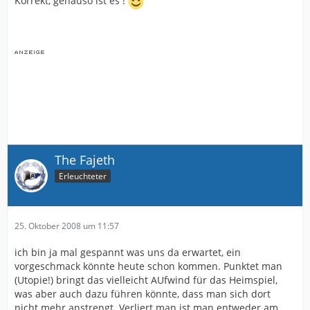
Korrekt, genauso ist es !
Das Stimmt. Kentsch ist der Fädenzieher, ein Dammeier
und ein SChwick sind da die richtigrn Marionetten
The Fajeth
Erleuchteter
25. Oktober 2008 um 11:57
ich bin ja mal gespannt was uns da erwartet, ein
vorgeschmack könnte heute schon kommen. Punktet man
(Utopie!) bringt das vielleicht AUfwind für das Heimspiel,
was aber auch dazu führen könnte, dass man sich dort
nicht mehr anstrengt. Verliert man ist man entweder am