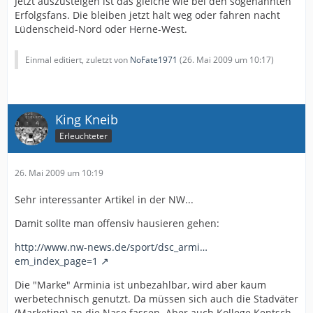
Jetzt auszusteigen ist das gleiche wie bei den sogenannten
Erfolgsfans. Die bleiben jetzt halt weg oder fahren nacht
Lüdenscheid-Nord oder Herne-West.
Einmal editiert, zuletzt von
NoFate1971
(
26. Mai 2009 um 10:17
)
King Kneib
Erleuchteter
26. Mai 2009 um 10:19
Sehr interessanter Artikel in der NW...
Damit sollte man offensiv hausieren gehen:
http://www.nw-news.de/sport/dsc_armi…
em_index_page=1
Die "Marke" Arminia ist unbezahlbar, wird aber kaum
werbetechnisch genutzt. Da müssen sich auch die Stadväter
(Marketing) an die Nase fassen. Aber auch Kollege Kentsch.