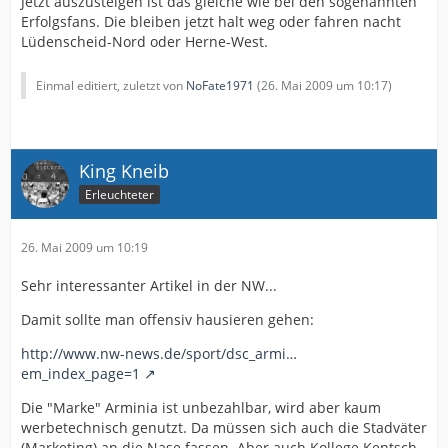
Jetzt auszusteigen ist das gleiche wie bei den sogenannten
Erfolgsfans. Die bleiben jetzt halt weg oder fahren nacht
Lüdenscheid-Nord oder Herne-West.
Einmal editiert, zuletzt von
NoFate1971
(
26. Mai 2009 um 10:17
)
King Kneib
Erleuchteter
26. Mai 2009 um 10:19
Sehr interessanter Artikel in der NW...
Damit sollte man offensiv hausieren gehen:
http://www.nw-news.de/sport/dsc_armi…
em_index_page=1
Die "Marke" Arminia ist unbezahlbar, wird aber kaum
werbetechnisch genutzt. Da müssen sich auch die Stadväter
(Marketing) an die Nase fassen. Aber auch Kollege Kentsch.