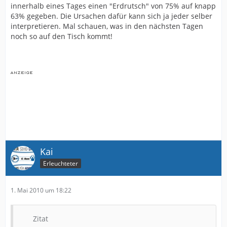
innerhalb eines Tages einen "Erdrutsch" von 75% auf knapp
Aber man sollte mal überlegen ob man nicht seine
63% gegeben. Die Ursachen dafür kann sich ja jeder selber
übertrieben Eitelkeiten mal ablegen kann.
interpretieren. Mal schauen, was in den nächsten Tagen
Es geht nicht nur um uns oder die Mannschaft sonder
noch so auf den Tisch kommt!
es hängen eine ganze Menge an Arbeitsplätze an der
Sache, sowohl auf der Geschäftstelle als auch an den
anderen Firmen die den Reibungslosen verlauf an
Spieltagen ermöglichen
Kai
Erleuchteter
1. Mai 2010 um 18:22
Zitat