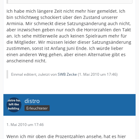
Namen, wieviel Geld kommen soll und das alle Ihre
Stühle zuverfügung stelle.
Ich habe mich längere Zeit nicht mehr hier gemeldet. Ich
Dann werden diese Forderung erfüllt, aber auf einmal
bin schlichtweg schockiert über den Zustand unserer
will niemand mehr davon was wisse.
Arminia. Mir schmeckt diese Satzungsänderung auch nicht,
Nur weil der Präsidentschaftskandidat das falsche
aber inzwischen geben nur noch die Horrorzahlen den Takt
Parteibuch hat, seien Krawatte falschgebunden ist oder
an. Ich sehe mittlerweile auch keinen Spielraum mehr für
was auch immer.
die Mitglieder. Wir müssen leider dieser Satzungsänderung
zustimmen, sonst ist Anfang Juni Ende. Ich würde lieber
Auch die Überlegung das man den Verein sowieso nicht
einen anderen Weg gehen, aber einen Alternative gibt es
insolvent gehen läst wenn man die Änderung nicht
anscheinend nicht.
zustimmt, ist mit verlaubt falsch.
Wenn am 5.5 es kein Ja gibt werden sich immer mehr
Einmal editiert, zuletzt von
SWB Zecke
(
1. Mai 2010 um 17:46
)
Sponsoren zurückziehen, auch das Geld der Stadt wird
nicht unbedingt kommen. Und spätestens am 3.6 bei
Ablehnung der Lizenz wird die KgaA und der E.V den
Gang zum Gericht machen müssen. Denn ohne Lizenz
distro
wird man die Kredite und Verbindlichkeiten kaum bis
Erleuchteter
garnicht zurückzahlen.
Ich werde am 5.5 für ja stimmen, weil Ich kein
1. Mai 2010 um 17:46
Allternative sehe. Aber jeder muss es mit seinem
gewissen vereinbaren wie er Stimmt.
Wenn ich mir oben die Prozentzahlen ansehe, hat es hier