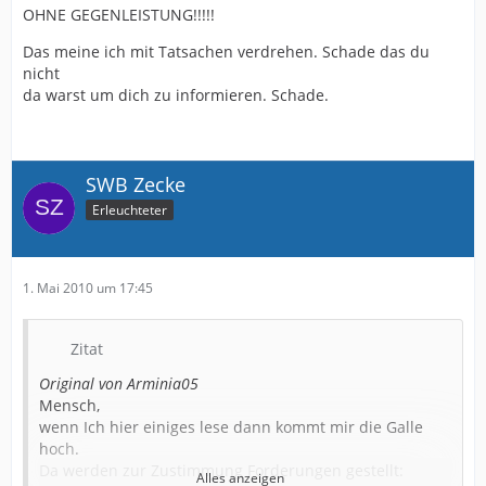
OHNE GEGENLEISTUNG!!!!!
Das meine ich mit Tatsachen verdrehen. Schade das du
nicht
da warst um dich zu informieren. Schade.
SWB Zecke
Erleuchteter
1. Mai 2010 um 17:45
Zitat
Original von Arminia05
Mensch,
wenn Ich hier einiges lese dann kommt mir die Galle
hoch.
Da werden zur Zustimmung Forderungen gestellt:
Alles anzeigen