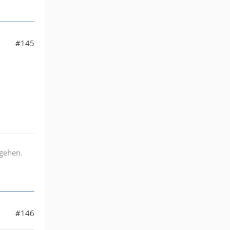
#145
rgehen.
#146