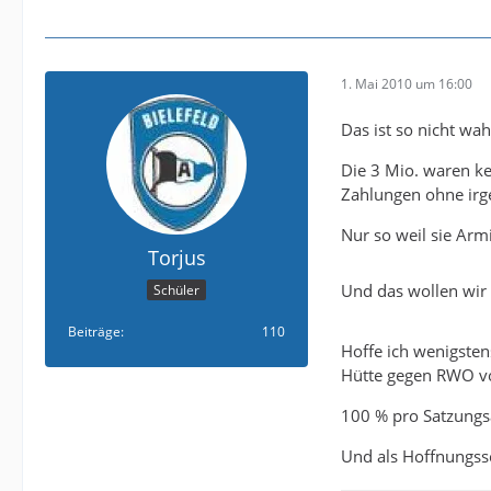
1. Mai 2010 um 16:00
Das ist so nicht wah
Die 3 Mio. waren k
Zahlungen ohne irg
Nur so weil sie Arm
Torjus
Und das wollen wir 
Schüler
Beiträge
110
Hoffe ich wenigstens
Hütte gegen RWO v
100 % pro Satzungsä
Und als Hoffnungss