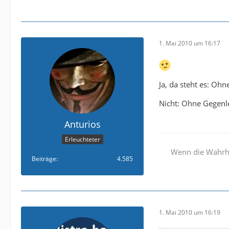
1. Mai 2010 um 16:17
Ja, da steht es: Ohn
Nicht: Ohne Gegenl
Anturios
Erleuchteter
Wenn die Wahrhei
Beiträge
4.585
1. Mai 2010 um 16:19