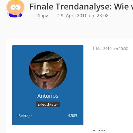
Finale Trendanalyse: Wie
Zippy
29. April 2010 um 23:08
1. Mai 2010 um 15:52
Anturios
Erleuchteter
Beiträge
4.585