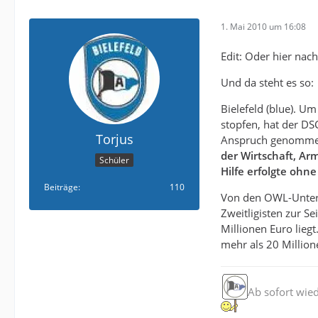
1. Mai 2010 um 16:08
Edit: Oder hier nac
Und da steht es so:
Bielefeld (blue). U
stopfen, hat der DS
Torjus
Anspruch genomm
der Wirtschaft, Ar
Schüler
Hilfe erfolgte ohne
Beiträge
110
Von den OWL-Unter
Zweitligisten zur Se
Millionen Euro lieg
mehr als 20 Milli
Ab sofort wie