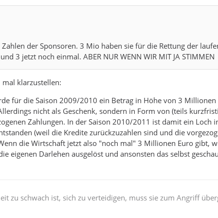
e Zahlen der Sponsoren. 3 Mio haben sie für die Rettung der lauf
n und 3 jetzt noch einmal. ABER NUR WENN WIR MIT JA STIMMEN
mal klarzustellen:
rde für die Saison 2009/2010 ein Betrag in Höhe von 3 Millionen
Allerdings nicht als Geschenk, sondern in Form von (teils kurzfrist
zogenen Zahlungen. In der Saison 2010/2011 ist damit ein Loch 
ntstanden (weil die Kredite zurückzuzahlen sind und die vorgezo
Wenn die Wirtschaft jetzt also "noch mal" 3 Millionen Euro gibt, 
die eigenen Darlehen ausgelöst und ansonsten das selbst geschau
t zu schwach ist, sich zu verteidigen, muss sie zum Angriff übe