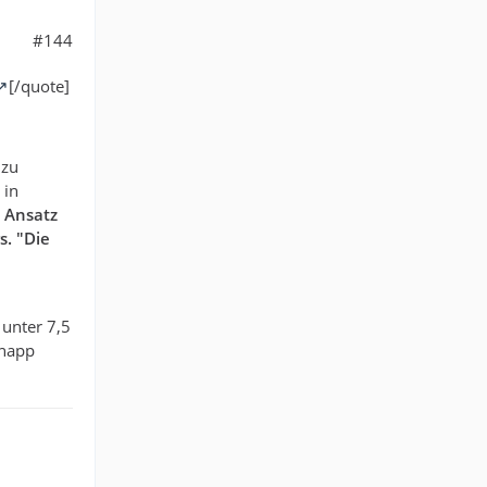
#144
[/quote]
 zu
 in
n Ansatz
s. "Die
 unter 7,5
knapp