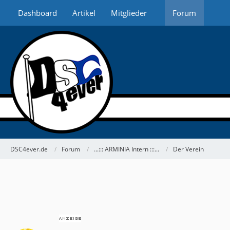
Dashboard
Artikel
Mitglieder
Forum
DSC4ever.de
Forum
...::: ARMINIA Intern :::...
Der Verein