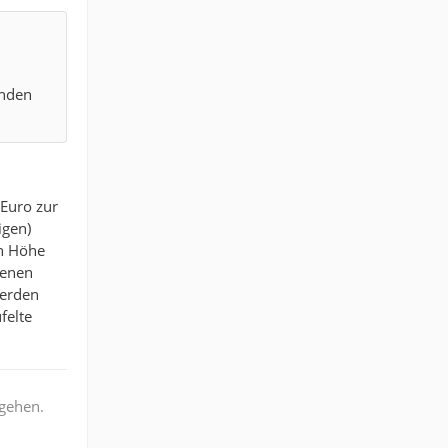
enden
 Euro zur
igen)
in Höhe
genen
werden
felte
rgehen.