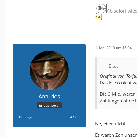
Ab sofort wie
1. Mai 2010 um 16:04
Zitat
Original von Torju
Das ist so nicht w
Die 3 Mio. waren
Anturios
Zahlungen ohne i
Erleuchteter
Beiträge
4.585
Ne, eben nicht.
Es waren Zahlungen 