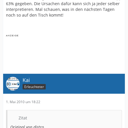
63% gegeben. Die Ursachen dafür kann sich ja jeder selber
übertrieben Eitelkeiten mal ablegen kann.
interpretieren. Mal schauen, was in den nächsten Tagen
Es geht nicht nur um uns oder die Mannschaft sonder
noch so auf den Tisch kommt!
es hängen eine ganze Menge an Arbeitsplätze an der
Sache, sowohl auf der Geschäftstelle als auch an den
anderen Firmen die den Reibungslosen verlauf an
Spieltagen ermöglichen
Kai
Erleuchteter
1. Mai 2010 um 18:22
Zitat
Original von distro