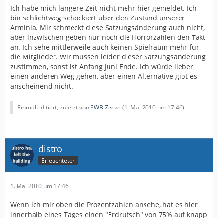
Stühle zuverfügung stelle.
Ich habe mich längere Zeit nicht mehr hier gemeldet. Ich
Dann werden diese Forderung erfüllt, aber auf einmal
bin schlichtweg schockiert über den Zustand unserer
will niemand mehr davon was wisse.
Arminia. Mir schmeckt diese Satzungsänderung auch nicht,
Nur weil der Präsidentschaftskandidat das falsche
aber inzwischen geben nur noch die Horrorzahlen den Takt
Parteibuch hat, seien Krawatte falschgebunden ist oder
an. Ich sehe mittlerweile auch keinen Spielraum mehr für
was auch immer.
die Mitglieder. Wir müssen leider dieser Satzungsänderung
zustimmen, sonst ist Anfang Juni Ende. Ich würde lieber
Auch die Überlegung das man den Verein sowieso nicht
einen anderen Weg gehen, aber einen Alternative gibt es
insolvent gehen läst wenn man die Änderung nicht
anscheinend nicht.
zustimmt, ist mit verlaubt falsch.
Wenn am 5.5 es kein Ja gibt werden sich immer mehr
Einmal editiert, zuletzt von
SWB Zecke
(
1. Mai 2010 um 17:46
)
Sponsoren zurückziehen, auch das Geld der Stadt wird
nicht unbedingt kommen. Und spätestens am 3.6 bei
Ablehnung der Lizenz wird die KgaA und der E.V den
Gang zum Gericht machen müssen. Denn ohne Lizenz
distro
wird man die Kredite und Verbindlichkeiten kaum bis
Erleuchteter
garnicht zurückzahlen.
Ich werde am 5.5 für ja stimmen, weil Ich kein
1. Mai 2010 um 17:46
Allternative sehe. Aber jeder muss es mit seinem
gewissen vereinbaren wie er Stimmt.
Wenn ich mir oben die Prozentzahlen ansehe, hat es hier
innerhalb eines Tages einen "Erdrutsch" von 75% auf knapp
Aber man sollte mal überlegen ob man nicht seine