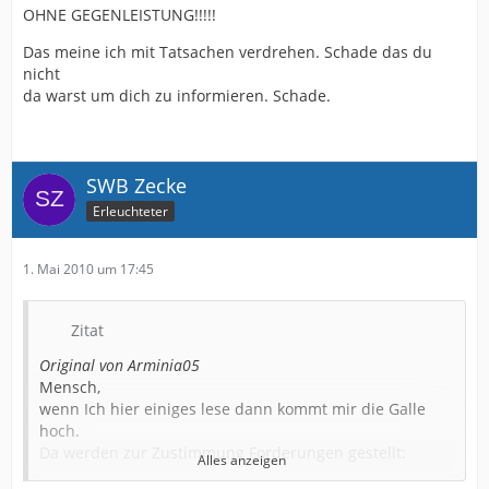
OHNE GEGENLEISTUNG!!!!!
Das meine ich mit Tatsachen verdrehen. Schade das du
nicht
da warst um dich zu informieren. Schade.
SWB Zecke
Erleuchteter
1. Mai 2010 um 17:45
Zitat
Original von Arminia05
Mensch,
wenn Ich hier einiges lese dann kommt mir die Galle
hoch.
Da werden zur Zustimmung Forderungen gestellt:
Alles anzeigen
Namen, wieviel Geld kommen soll und das alle Ihre