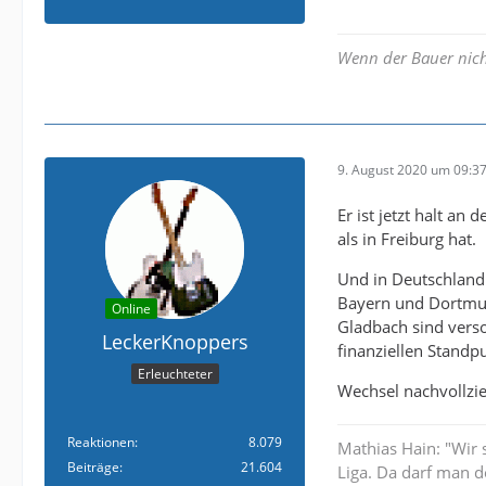
Wenn der Bauer nich
9. August 2020 um 09:3
Er ist jetzt halt a
als in Freiburg hat.
Und in Deutschland 
Bayern und Dortmun
Online
Gladbach sind vers
LeckerKnoppers
finanziellen Standp
Erleuchteter
Wechsel nachvollzi
Reaktionen
8.079
Mathias Hain: "Wir 
Beiträge
21.604
Liga. Da darf man d