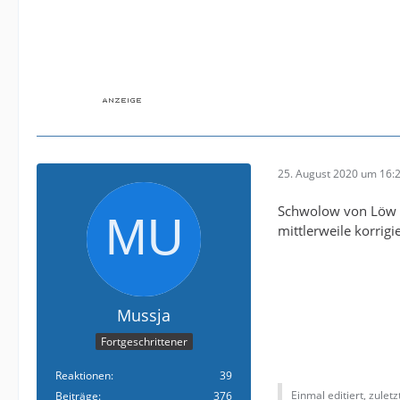
25. August 2020 um 16:
Schwolow von Löw n
mittlerweile korrigie
Mussja
Fortgeschrittener
Reaktionen
39
Einmal editiert, zulet
Beiträge
376