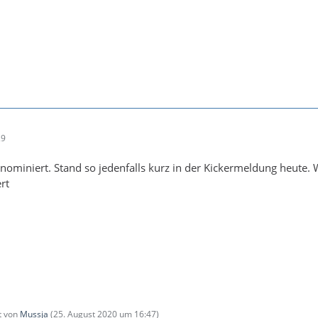
29
ominiert. Stand so jedenfalls kurz in der Kickermeldung heute.
rt
zt von
Mussja
(
25. August 2020 um 16:47
)