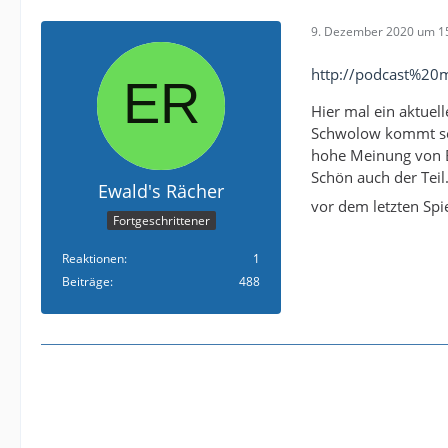
9. Dezember 2020 um 1
http://podcast%2
Hier mal ein aktuel
Schwolow kommt seh
hohe Meinung von B
Schön auch der Tei
Ewald's Rächer
vor dem letzten Spie
Fortgeschrittener
Reaktionen
1
Beiträge
488