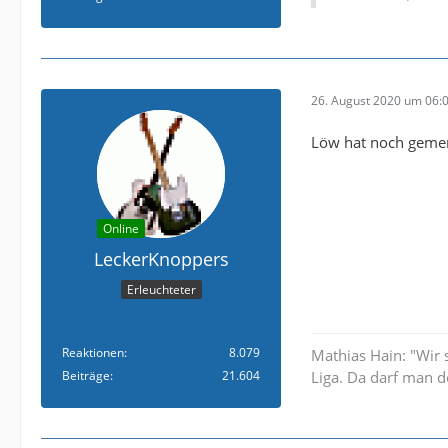
26. August 2020 um 06:
Löw hat noch gemerkt
Online
LeckerKnoppers
Erleuchteter
Reaktionen
8.079
Mathias Hain: "Wir 
Beiträge
21.604
Liga. Da darf man d