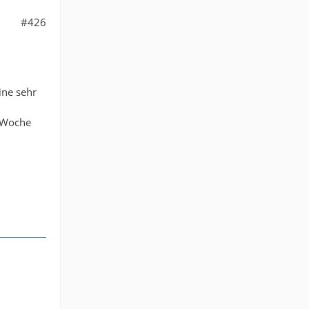
#426
ine sehr
e Woche