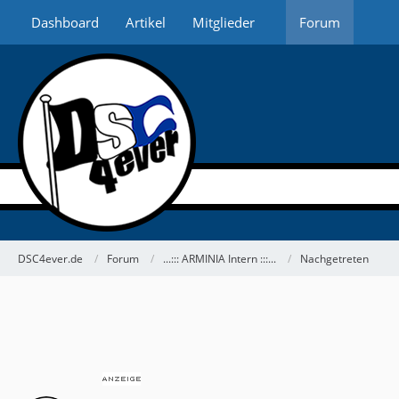
Dashboard
Artikel
Mitglieder
Forum
DSC4ever.de
Forum
...::: ARMINIA Intern :::...
Nachgetreten