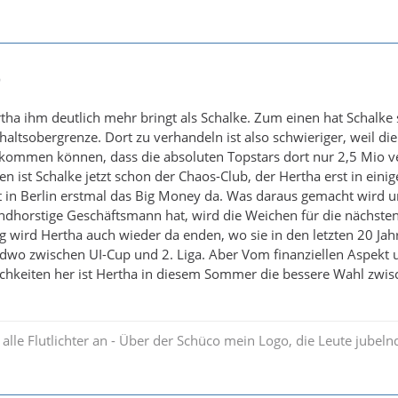
9
rtha ihm deutlich mehr bringt als Schalke. Zum einen hat Schalke 
ehaltsobergrenze. Dort zu verhandeln ist also schwieriger, weil d
ommen können, dass die absoluten Topstars dort nur 2,5 Mio v
 ist Schalke jetzt schon der Chaos-Club, der Hertha erst in einig
ist in Berlin erstmal das Big Money da. Was daraus gemacht wird 
dhorstige Geschäftsmann hat, wird die Weichen für die nächsten
ig wird Hertha auch wieder da enden, wo sie in den letzten 20 Jah
dwo zwischen UI-Cup und 2. Liga. Aber Vom finanziellen Aspekt 
ichkeiten her ist Hertha in diesem Sommer die bessere Wahl zwi
alle Flutlichter an - Über der Schüco mein Logo, die Leute jubel