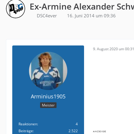
Ex-Armine Alexander Sc
DSC4ever
16. Juni 2014 um 09:36
9. August 2020 um 00:3
Arminius1905
Meister
Reaktionen
4
Beiträge
2.522