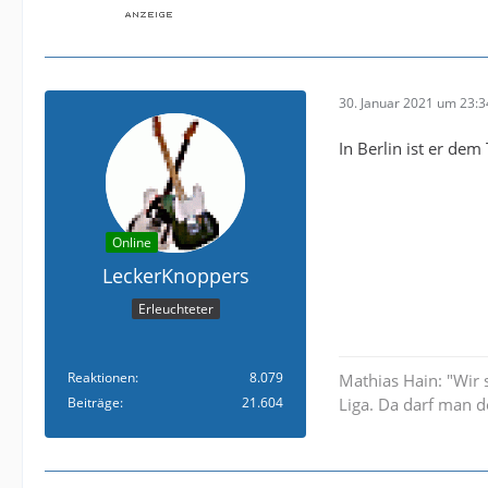
30. Januar 2021 um 23:3
In Berlin ist er de
Online
LeckerKnoppers
Erleuchteter
Reaktionen
8.079
Mathias Hain: "Wir 
Beiträge
21.604
Liga. Da darf man d