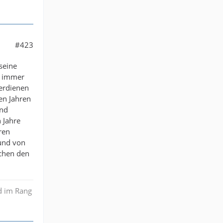
#423
seine
ie immer
erdienen
en Jahren
und
 Jahre
ren
und von
schen den
nd im Rang