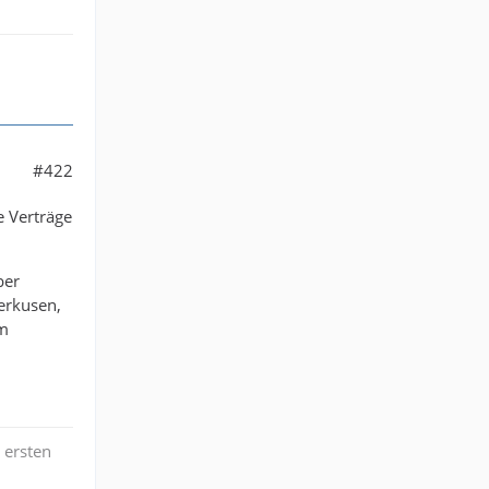
#422
e Verträge
ber
erkusen,
om
 ersten