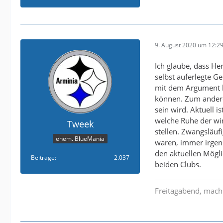
9. August 2020 um 12:2
Ich glaube, dass He
selbst auferlegte G
mit dem Argument k
können. Zum anderen
sein wird. Aktuell 
welche Ruhe der win
Tweek
stellen. Zwangsläuf
ehem. BlueMania
waren, immer irgen
den aktuellen Mögl
Beiträge
2.037
beiden Clubs.
Freitagabend, mach 