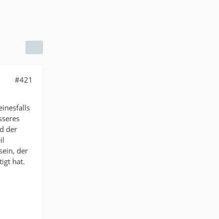
#421
inesfalls
sseres
d der
il
sein, der
igt hat.